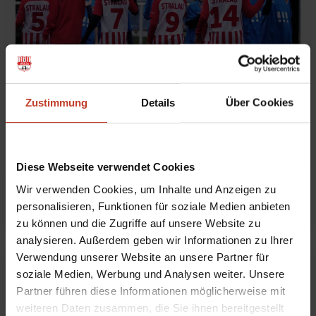
Zustimmung
Details
Über Cookies
Projekt Wiederaufstieg
Diese Webseite verwendet Cookies
von
Sven Hätscher
|
Juni 20, 2023
|
Aktuelles
,
Wir verwenden Cookies, um Inhalte und Anzeigen zu
Allgemein
,
Nachwuchs
,
U12-Junioren (D2)
,
U13
personalisieren, Funktionen für soziale Medien anbieten
zu können und die Zugriffe auf unsere Website zu
analysieren. Außerdem geben wir Informationen zu Ihrer
Verwendung unserer Website an unsere Partner für
soziale Medien, Werbung und Analysen weiter. Unsere
Partner führen diese Informationen möglicherweise mit
weiteren Daten zusammen, die Sie ihnen bereitgestellt