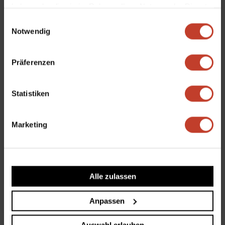
haben oder die sie im Rahmen Ihrer Nutzung der Dienste
gesammelt haben.
Einwilligungsauswahl
Notwendig
Präferenzen
Statistiken
Anmelden zum Pfingstturnier
von
Sven Hätscher
|
März 10, 2023
|
A-Jugend
,
Marketing
Aktuelles
,
Allgemein
,
B-Jugend
,
C-Jugend
,
D-
Jugend
,
Nachwuchs
,
U13
,
U13-Junioren (D1)
,
U14-Junioren (C2)
,
U15
,
U15-Junioren (C1)
,
U17
,
U17-Junioren (B1)
,
U17-Junioren (B2)
,
U19
,
U19-
Alle zulassen
Junioren (A1)
Anpassen