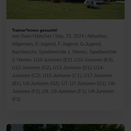
Trainer*innen gesucht!
von
Sven Hätscher
|
Sep. 23, 2024
|
Aktuelles
,
Allgemein
,
E-Jugend
,
F-Jugend
,
G-Jugend
,
Nachwuchs
,
Spielberichte 1. Herren
,
Spielberichte
2. Herren
,
U10-Junioren (E2)
,
U10-Junioren (E4)
,
U12-Junioren (D2)
,
U13-Junioren (D1)
,
U14-
Junioren (C2)
,
U15-Junioren (C1)
,
U17-Junioren
(B1)
,
U6-Junioren (G2)
,
U7
,
U7-Junioren (G1)
,
U8-
Junioren (F2)
,
U9
,
U9-Junioren (F1)
,
U9-Junioren
(F3)