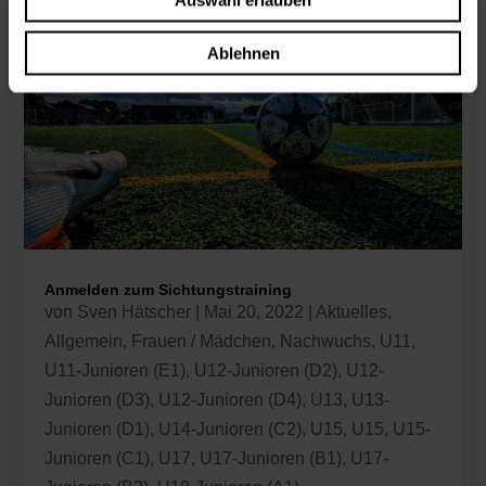
Auswahl erlauben
Ablehnen
Anmelden zum Sichtungstraining
von
Sven Hätscher
|
Mai 20, 2022
|
Aktuelles
,
Allgemein
,
Frauen / Mädchen
,
Nachwuchs
,
U11
,
U11-Junioren (E1)
,
U12-Junioren (D2)
,
U12-
Junioren (D3)
,
U12-Junioren (D4)
,
U13
,
U13-
Junioren (D1)
,
U14-Junioren (C2)
,
U15
,
U15
,
U15-
Junioren (C1)
,
U17
,
U17-Junioren (B1)
,
U17-