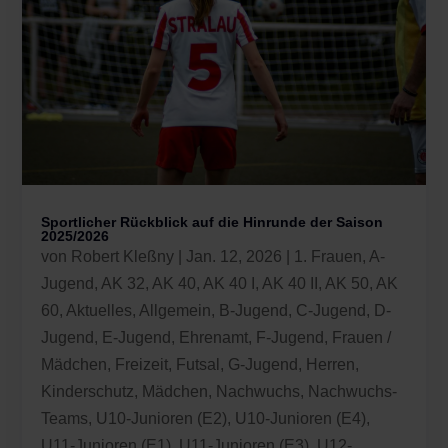
Sportlicher Rückblick auf die Hinrunde der Saison
2025/2026
von
Robert Kleßny
|
Jan. 12, 2026
|
1. Frauen
,
A-
Jugend
,
AK 32
,
AK 40
,
AK 40 I
,
AK 40 II
,
AK 50
,
AK
60
,
Aktuelles
,
Allgemein
,
B-Jugend
,
C-Jugend
,
D-
Jugend
,
E-Jugend
,
Ehrenamt
,
F-Jugend
,
Frauen /
Mädchen
,
Freizeit
,
Futsal
,
G-Jugend
,
Herren
,
Kinderschutz
,
Mädchen
,
Nachwuchs
,
Nachwuchs-
Teams
,
U10-Junioren (E2)
,
U10-Junioren (E4)
,
U11-Junioren (E1)
,
U11-Junioren (E3)
,
U12-