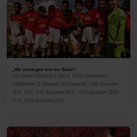
„Wir verneigen uns vor Euch!“
von
Sven Hätscher
|
Mai 6, 2024
|
Aktuelles
,
Allgemein
,
D-Jugend
,
Nachwuchs
,
U10-Junioren
(E2)
,
U11
,
U11-Junioren (E1)
,
U12-Junioren (D2)
,
U13
,
U13-Junioren (D1)