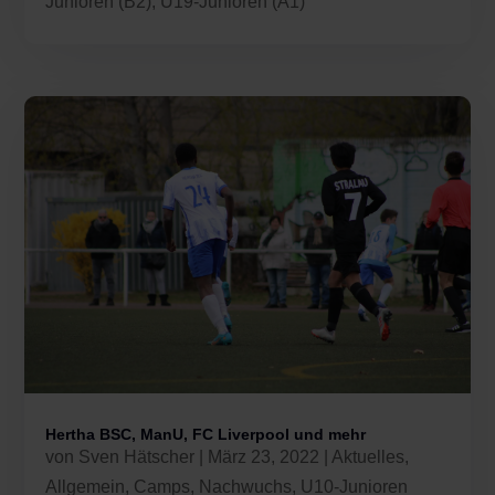
Junioren (B2)
,
U19-Junioren (A1)
Hertha BSC, ManU, FC Liverpool und mehr
von
Sven Hätscher
|
März 23, 2022
|
Aktuelles
,
Allgemein
,
Camps
,
Nachwuchs
,
U10-Junioren