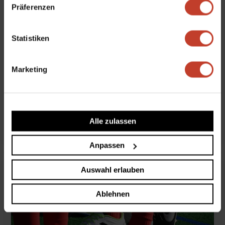
Präferenzen
Allgemein
,
Camps
,
Nachwuchs
,
Schul-AGs
,
U10-
Junioren (E2)
,
U10-Junioren (E4)
,
U11-Junioren
(E1)
,
U11-Junioren (E3)
,
U12-Junioren (D2)
,
U12-
Statistiken
Junioren (D3)
,
U12-Junioren (D4)
,
U13-Junioren
(D1)
,
U14-Junioren (C2)
,
U15-Junioren (C1)
,
U17
,
Marketing
U17-Junioren (B1)
,
U17-Junioren (B2)
,
U19-
Junioren (A1)
,
U6-Junioren (G2)
,
U7-Junioren (G1)
,
U8-Junioren (F2)
,
U9-Junioren (F1)
,
U9-Junioren
(F3)
Alle zulassen
Anpassen
Auswahl erlauben
Ablehnen