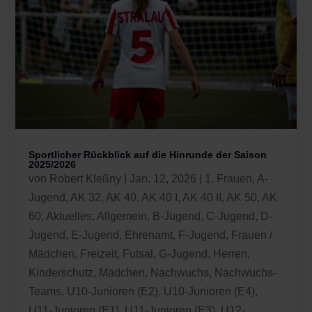
Sportlicher Rückblick auf die Hinrunde der Saison
2025/2026
von
Robert Kleßny
|
Jan. 12, 2026
|
1. Frauen
,
A-
Jugend
,
AK 32
,
AK 40
,
AK 40 I
,
AK 40 II
,
AK 50
,
AK
60
,
Aktuelles
,
Allgemein
,
B-Jugend
,
C-Jugend
,
D-
Jugend
,
E-Jugend
,
Ehrenamt
,
F-Jugend
,
Frauen /
Mädchen
,
Freizeit
,
Futsal
,
G-Jugend
,
Herren
,
Kinderschutz
,
Mädchen
,
Nachwuchs
,
Nachwuchs-
Teams
,
U10-Junioren (E2)
,
U10-Junioren (E4)
,
U11-Junioren (E1)
,
U11-Junioren (E3)
,
U12-