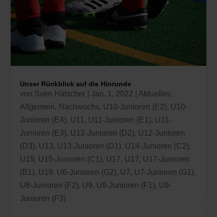
Unser Rückblick auf die Hinrunde
von
Sven Hätscher
|
Jan. 1, 2022
|
Aktuelles
,
Allgemein
,
Nachwuchs
,
U10-Junioren (E2)
,
U10-
Junioren (E4)
,
U11
,
U11-Junioren (E1)
,
U11-
Junioren (E3)
,
U12-Junioren (D2)
,
U12-Junioren
(D3)
,
U13
,
U13-Junioren (D1)
,
U14-Junioren (C2)
,
U15
,
U15-Junioren (C1)
,
U17
,
U17
,
U17-Junioren
(B1)
,
U19
,
U6-Junioren (G2)
,
U7
,
U7-Junioren (G1)
,
U8-Junioren (F2)
,
U9
,
U9-Junioren (F1)
,
U9-
Junioren (F3)