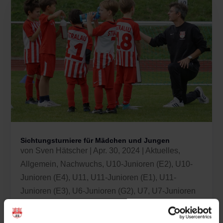
Sichtungsturniere für Mädchen und Jungen
von
Sven Hätscher
|
Apr. 30, 2024
|
Aktuelles
,
Allgemein
,
Nachwuchs
,
U10-Junioren (E2)
,
U10-
Junioren (E4)
,
U11
,
U11-Junioren (E1)
,
U11-
Junioren (E3)
,
U6-Junioren (G2)
,
U7
,
U7-Junioren
(G1)
,
U8-Junioren (F2)
,
U9
,
U9-Junioren (F1)
,
U9-
Junioren (F3)