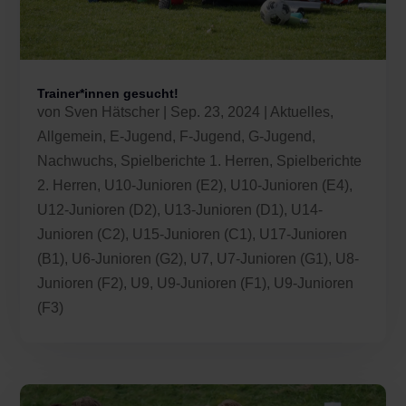
Trainer*innen gesucht!
von
Sven Hätscher
|
Sep. 23, 2024
|
Aktuelles
,
Allgemein
,
E-Jugend
,
F-Jugend
,
G-Jugend
,
Nachwuchs
,
Spielberichte 1. Herren
,
Spielberichte
2. Herren
,
U10-Junioren (E2)
,
U10-Junioren (E4)
,
U12-Junioren (D2)
,
U13-Junioren (D1)
,
U14-
Junioren (C2)
,
U15-Junioren (C1)
,
U17-Junioren
(B1)
,
U6-Junioren (G2)
,
U7
,
U7-Junioren (G1)
,
U8-
Junioren (F2)
,
U9
,
U9-Junioren (F1)
,
U9-Junioren
(F3)