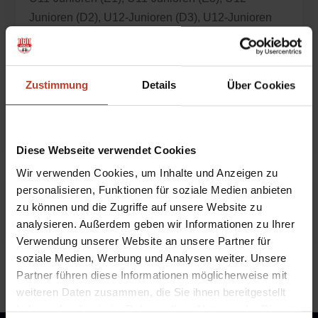
Junioren (D2)
,
U12-Junioren (D3)
,
U12-Junioren
(D4)
,
U13-Junioren (D1)
,
U14-Junioren (C2)
,
U15-
Junioren (C1)
,
U17-Junioren (B1)
,
U17-Junioren
(B2)
,
U19-Junioren (A1)
,
U6-Junioren (G2)
,
U7-
Zustimmung
Details
Über Cookies
Junioren (G1)
,
U8-Junioren (F2)
,
U9-Junioren (F1)
,
U9-Junioren (F3)
,
Unterstützer*innen
Diese Webseite verwendet Cookies
Wir verwenden Cookies, um Inhalte und Anzeigen zu
personalisieren, Funktionen für soziale Medien anbieten
Mädchen erstmals auf Großfeld
zu können und die Zugriffe auf unsere Website zu
von
Robert Zoch
|
Sep. 22, 2015
|
Mädchen
analysieren. Außerdem geben wir Informationen zu Ihrer
Verwendung unserer Website an unsere Partner für
soziale Medien, Werbung und Analysen weiter. Unsere
Partner führen diese Informationen möglicherweise mit
weiteren Daten zusammen, die Sie ihnen bereitgestellt
haben oder die sie im Rahmen Ihrer Nutzung der Dienste