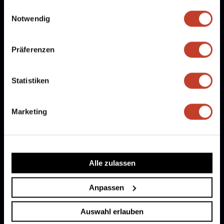
gesammelt haben.
Einwilligungsauswahl
Notwendig
Präferenzen
Statistiken
Marketing
Freie Stellen
Alle zulassen
Mitglied werden
Partner werden
Anpassen
Fanshop
Auswahl erlauben