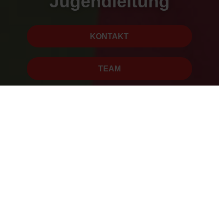
Jugendleitung
KONTAKT
TEAM
Was macht eigentlich die
Jugendleitung?
Aus den Erfahrungen der letzten Jahren und den
zunehmenden Aufgaben im Jugendfußball haben wir uns bei
Stralau dazu entschieden, die Arbeit der Jugendleitung breiter