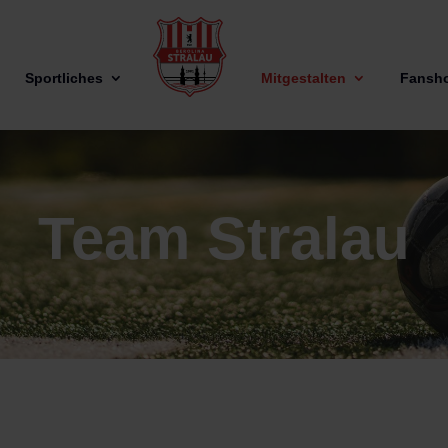
Sportliches
Mitgestalten
Fansh
Team Stralau