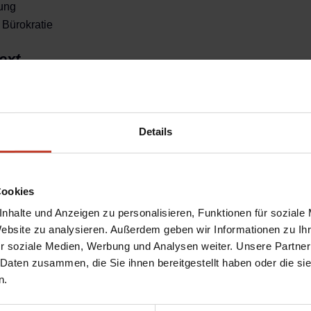
ung
 Bürokratie
ext
ind Kinder und Jugendliche. Sie sind auf dem Platz präsent – ab
als einen konkreten Raum für ihre Ideen und Perspektiven. Hie
 umsetzen, den Verein aus ihrer Perspektive mitentwickeln und 
Details
istig verbunden.
Cookies
esser.
nhalte und Anzeigen zu personalisieren, Funktionen für soziale
Website zu analysieren. Außerdem geben wir Informationen zu I
r soziale Medien, Werbung und Analysen weiter. Unsere Partner
 Daten zusammen, die Sie ihnen bereitgestellt haben oder die s
n.
en, sich einzubringen und mitzugestalten – im eigenen Tempo, mit