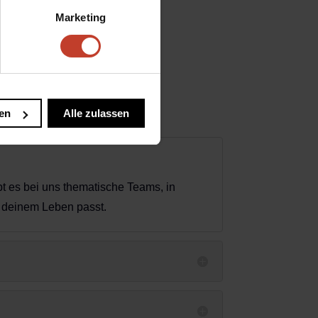
Marketing
en
Alle zulassen
bt es bei uns thematische Teams, in
zu deinem Leben passt.