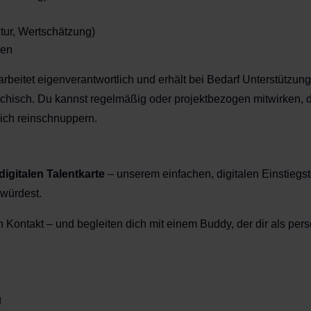
ur, Wertschätzung)
ren
beitet eigenverantwortlich und erhält bei Bedarf Unterstützun
rarchisch. Du kannst regelmäßig oder projektbezogen mitwirken, d
ich reinschnuppern.
digitalen Talentkarte
– unserem einfachen, digitalen Einstiegsto
 würdest.
 Kontakt – und begleiten dich mit einem Buddy, der dir als per
g