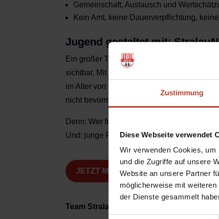
Gemeinschaft, Austausch und Wertschätz
Kein Amt, keine Dauerverpflichtung, keine
Jugend gestaltet mit: Stralau
N
Ein großer Teil unserer Vereinsmitglieder s
sichtbar. Mit
Stralau
Next
schaffen wir erstm
im Alter von 14-19 Jahren) eigene Projekte
Zustimmung
nicht bevormundet.
Denn: Wer früh mitgestaltet, bleibt oft langfr
Diese Webseite verwendet 
Und: junge Perspektiven machen uns alle b
Wir verwenden Cookies, um I
und die Zugriffe auf unsere 
JETZT MITGESTALTER:IN WERDEN
Website an unsere Partner fü
möglicherweise mit weiteren
der Dienste gesammelt habe
Team Stralau
ist für alle da, die Lust hab