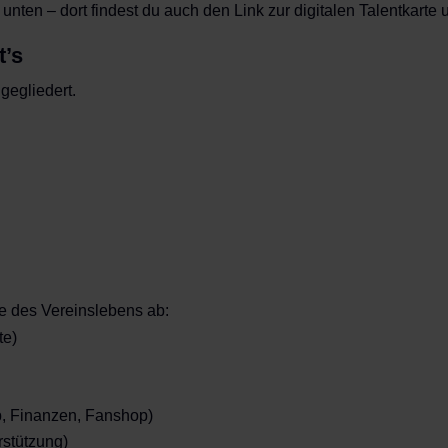
unten – dort findest du auch den Link zur digitalen Talentkarte
t’s
gegliedert.
e des Vereinslebens ab:
te)
eb, Finanzen, Fanshop)
rstützung)