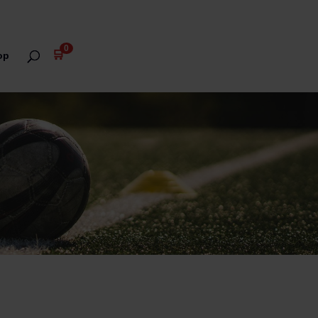
0
🛒
op