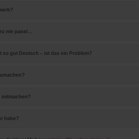
zwerk?
 zu mir passt…
ht so gut Deutsch – ist das ein Problem?
tzumachen?
n mitmachen?
hr habe?