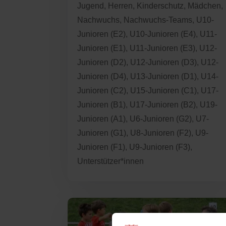
Jugend
,
Herren
,
Kinderschutz
,
Mädchen
,
Nachwuchs
,
Nachwuchs-Teams
,
U10-
Junioren (E2)
,
U10-Junioren (E4)
,
U11-
Junioren (E1)
,
U11-Junioren (E3)
,
U12-
Junioren (D2)
,
U12-Junioren (D3)
,
U12-
Junioren (D4)
,
U13-Junioren (D1)
,
U14-
Junioren (C2)
,
U15-Junioren (C1)
,
U17-
Junioren (B1)
,
U17-Junioren (B2)
,
U19-
Junioren (A1)
,
U6-Junioren (G2)
,
U7-
Junioren (G1)
,
U8-Junioren (F2)
,
U9-
Junioren (F1)
,
U9-Junioren (F3)
,
Unterstützer*innen