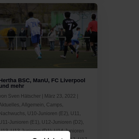
Hertha BSC, ManU, FC Liverpool
und mehr
von
Sven Hätscher
|
März 23, 2022
|
Aktuelles
,
Allgemein
,
Camps
,
Nachwuchs
,
U10-Junioren (E2)
,
U11
,
U11-Junioren (E1)
,
U12-Junioren (D2)
,
U13
,
U13-Junioren (D1)
,
U14-Junioren