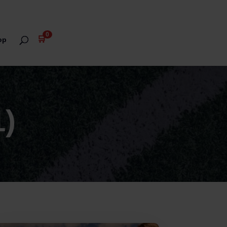
0
🛒
op
1)