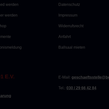
lied werden
Datenschutz
ner werden
Impressum
hop
Widerrufsrecht
mente
Anfahrt
bnismeldung
Ballsaal mieten
 E.V.
E-Mail:
geschaeftsstelle@be
Tel.:
030 / 29 66 42 84
barung