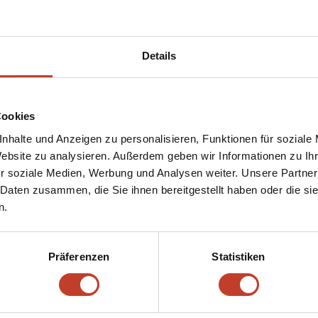
Details
Cookies
nhalte und Anzeigen zu personalisieren, Funktionen für soziale
Website zu analysieren. Außerdem geben wir Informationen zu I
r soziale Medien, Werbung und Analysen weiter. Unsere Partner
 Daten zusammen, die Sie ihnen bereitgestellt haben oder die s
n.
Unser Rückblick auf die Hinrunde
von
Sven Hätscher
|
Jan. 1, 2022
|
Aktuelles
,
Allgemein
,
Nachwuchs
,
U10-
Präferenzen
Statistiken
Junioren (E2)
,
U10-Junioren (E4)
,
U11
,
U11-Junioren (E1)
,
U11-Junioren (E3)
,
U12-Junioren (D2)
,
U12-Junioren (D3)
,