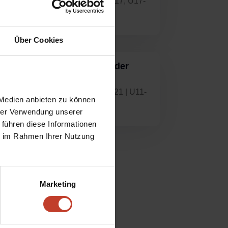
(C2)
,
U15
,
U15-Junioren (C1)
,
U17
,
U17-
Junioren (B1)
Über Cookies
Schwieriger Re-Start nach der
Corona-Pause
von
Sven Hätscher
|
Dez. 26, 2021
|
U11-
 Medien anbieten zu können
Junioren (E1)
hrer Verwendung unserer
 führen diese Informationen
ie im Rahmen Ihrer Nutzung
Marketing