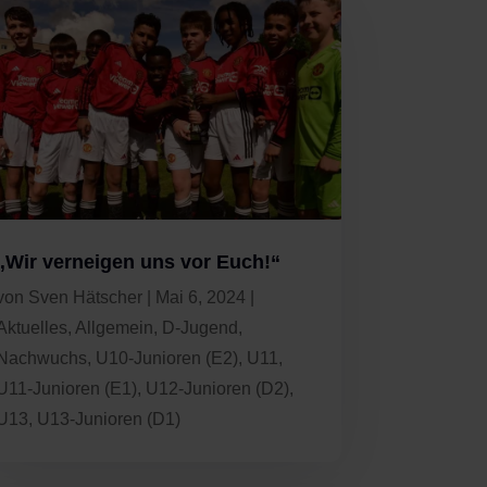
„Wir verneigen uns vor Euch!“
von
Sven Hätscher
|
Mai 6, 2024
|
Aktuelles
,
Allgemein
,
D-Jugend
,
Nachwuchs
,
U10-Junioren (E2)
,
U11
,
U11-Junioren (E1)
,
U12-Junioren (D2)
,
U13
,
U13-Junioren (D1)