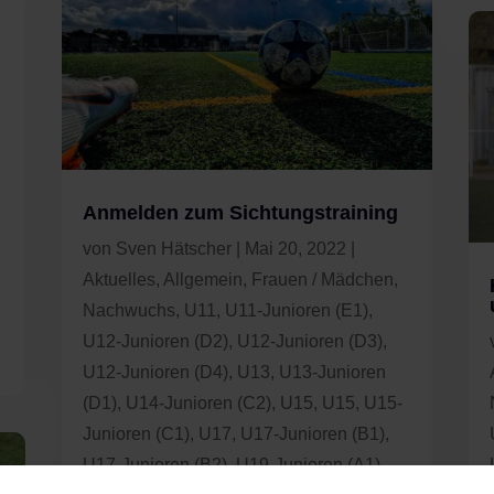
Anmelden zum Sichtungstraining
von
Sven Hätscher
|
Mai 20, 2022
|
Aktuelles
,
Allgemein
,
Frauen / Mädchen
,
Nachwuchs
,
U11
,
U11-Junioren (E1)
,
U12-Junioren (D2)
,
U12-Junioren (D3)
,
U12-Junioren (D4)
,
U13
,
U13-Junioren
(D1)
,
U14-Junioren (C2)
,
U15
,
U15
,
U15-
Junioren (C1)
,
U17
,
U17-Junioren (B1)
,
U17-Junioren (B2)
,
U19-Junioren (A1)