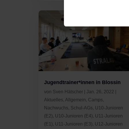
Jugendtrainer*innen in Blossin
von
Sven Hätscher
|
Jan. 26, 2022
|
Aktuelles
,
Allgemein
,
Camps
,
Nachwuchs
,
Schul-AGs
,
U10-Junioren
(E2)
,
U10-Junioren (E4)
,
U11-Junioren
(E1)
,
U11-Junioren (E3)
,
U12-Junioren