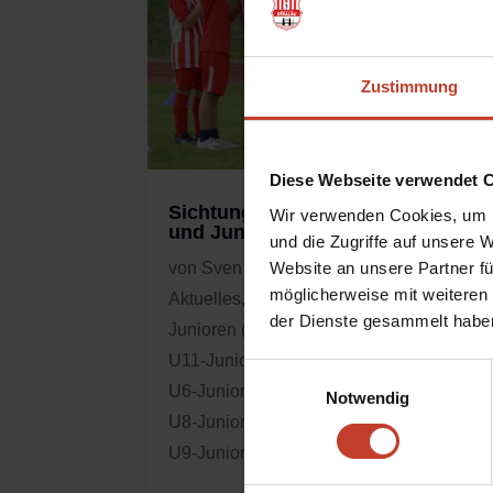
Zustimmung
Diese Webseite verwendet 
Sichtungsturniere für Mädchen
Wir verwenden Cookies, um I
und Jungen
und die Zugriffe auf unsere 
Website an unsere Partner fü
von
Sven Hätscher
|
Apr. 30, 2024
|
möglicherweise mit weiteren
Aktuelles
,
Allgemein
,
Nachwuchs
,
U10-
der Dienste gesammelt habe
Junioren (E2)
,
U10-Junioren (E4)
,
U11
,
U11-Junioren (E1)
,
U11-Junioren (E3)
,
Einwilligungsauswahl
U6-Junioren (G2)
,
U7
,
U7-Junioren (G1)
,
Notwendig
U8-Junioren (F2)
,
U9
,
U9-Junioren (F1)
,
U9-Junioren (F3)