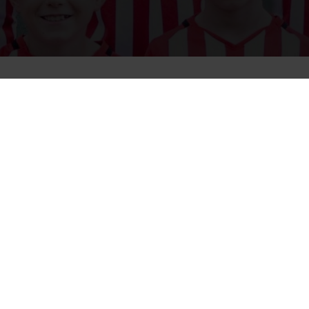
acht vor allem eines:
eren, fintieren,
oordination legen wir in
rschiedene Spielformen.
Unterzahl oder Fußball-5