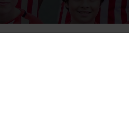
Vorstellung
Wir spielen Fußball!
Wer zu uns kommt, um Fußball zu spielen, m
Fußball SPIELEN.
Neben den technischen Grundlagen wie jongli
Ballmitnahme, passen und Torschuss sowie K
der E-Jugend den Schwerpunkt auf viele ve
Ob im 1 gegen 1, 2 gegen 2, Überzahl- und 