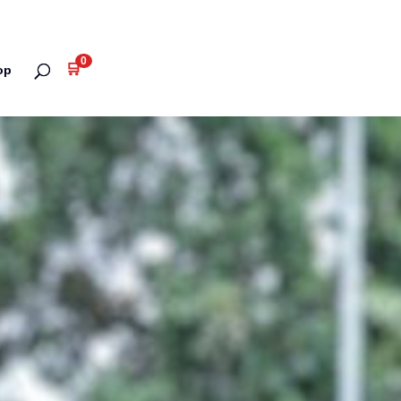
0
🛒
op