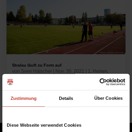
Stralau läuft zu Form auf
von
Sven Hätscher
|
Nov. 30, 2021
|
1. Herren
,
Aktuelles
,
Allgemein
,
Spielberichte 1. Herren
Zustimmung
Details
Über Cookies
Diese Webseite verwendet Cookies