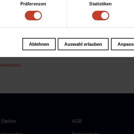
Präferenzen
Statistiken
en Lasker-Sportanlagen ab 12 Uhr. Die Spiele der Männer starte
Uhr angepfiffen.
es F-Hain vs X-Berg sind eine Veranstaltung des Bezirkssportb
dlicher Unterstützung des FSV Berolina Stralau 1901 e.V. und 
/ X-Berg.
Ablehnen
Auswahl erlauben
Anpass
uelles
|
Allgemein
chiedsspiel
 Stellen
AGB