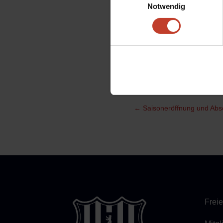
Notwendig
Einlass ist bei uns auf d
Frauen werden um 15.30 
Die Fußball-All-Star-Gam
Kreuzberg e.V. mit freun
des Bezirksamtes F-Hain 
1. Frauen
|
1. Herren
|
Akt
←
Saisoneröffnung und Abs
Freie