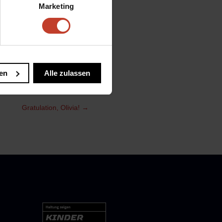
Marketing
n um 13 Uhr, die der
undes Friedrichshain-
des Fachbereichs Sport
en
Alle zulassen
Gratulation, Olivia!
→