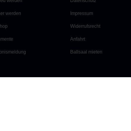
lied werden
Datenschutz
ner werden
Impressum
hop
Widerrufsrecht
mente
Anfahrt
bnismeldung
Ballsaal mieten
 E.V.
E-Mail:
geschaeftsstelle@be
Tel.:
030 / 29 66 42 84
barung