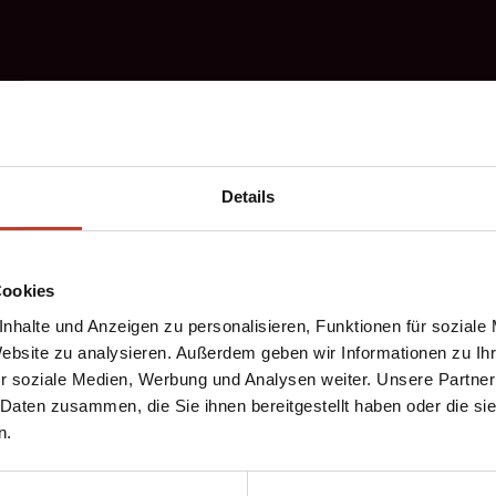
Details
Cookies
nhalte und Anzeigen zu personalisieren, Funktionen für soziale
Website zu analysieren. Außerdem geben wir Informationen zu I
r soziale Medien, Werbung und Analysen weiter. Unsere Partner
astgeber des traditionellen All-Star-Games F-Hain vs. X-Berg.
 Daten zusammen, die Sie ihnen bereitgestellt haben oder die s
n.
Freundschaftsspielen eine Auswahl an Spieler*innen der im Be
ander antreten und um die beiden Wanderpokale der Männer un