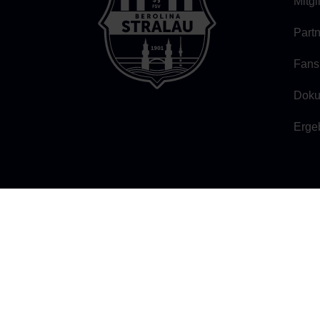
Mitg
Part
Fans
Doku
Erge
FSV BEROLINA STRALAU 1901
Persiusstraße 7b, 10245 Berlin
Öffnungszeiten:
individuelle Terminverein