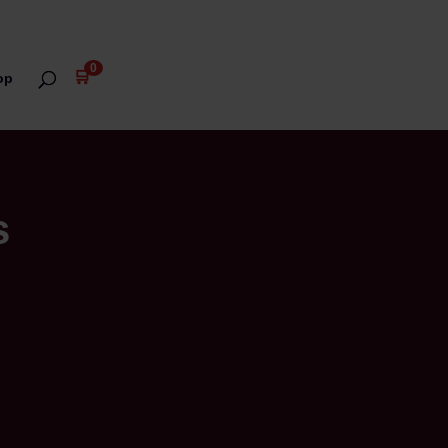
0
🛒
op
s