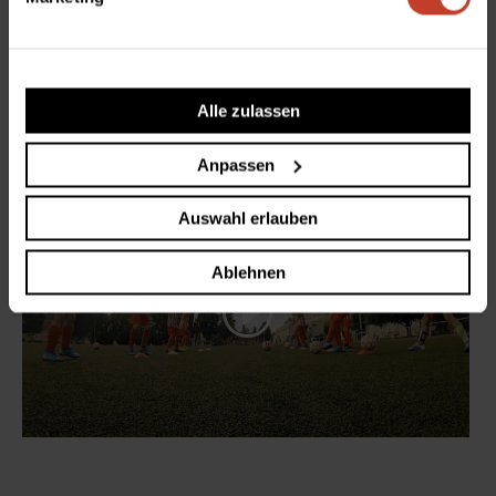
Und ganz besonders danken wir auch Volker Mai. Wie Maik
ist er selber Spieler und zugleich Spielerpapa eines unserer
Nachwuchskicker und er hat uns dieses tolle Video
Alle zulassen
produziert, um den Kiez, unseren Verein, unsere
Spieler*innen und die Stralau-Familie zu präsentieren.
Anpassen
Auswahl erlauben
Ablehnen