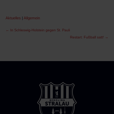
Aktuelles
|
Allgemein
←
In Schleswig-Holstein gegen St. Pauli
Restart: Fußball satt!
→