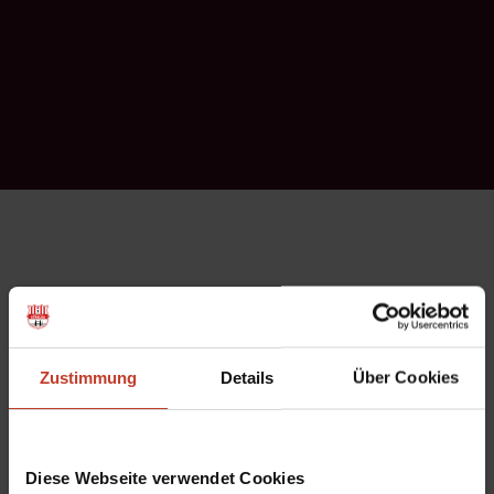
Am 1. Juli 2021 feiert Berolina Stralau seinen 120.
Geburtstag, den wir nur zu gerne mit Euch allen
zusammen
Zustimmung
Details
Über Cookies
gefeiert hätten. Da dies noch nicht in dem angemessenen
Rahmen möglich ist, haben wir Euch und uns ein anderes
Geschenk gemacht: Wir haben eine neue Website!
Diese Webseite verwendet Cookies
Nach vielen Jahren treuer Dienste hat sich die alte Seite den