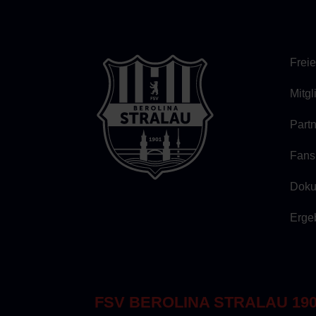
Freie
Mitg
Part
Fans
Doku
Erge
FSV BEROLINA STRALAU 1901