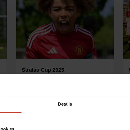
Stralau Cup 2025
von
Natalja Rau
|
Apr. 15, 2025
|
u
Aktuelles
,
Allgemein
,
Nachwuchs
,
Stralau
Cup
Details
Cookies