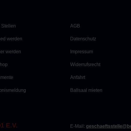
 Stellen
AGB
lied werden
Datenschutz
ner werden
Impressum
hop
Widerrufsrecht
mente
Anfahrt
bnismeldung
Ballsaal mieten
 E.V.
E-Mail:
geschaeftsstelle@be