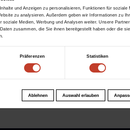
nhalte und Anzeigen zu personalisieren, Funktionen für soziale
Website zu analysieren. Außerdem geben wir Informationen zu I
r soziale Medien, Werbung und Analysen weiter. Unsere Partner
 Daten zusammen, die Sie ihnen bereitgestellt haben oder die s
n.
Präferenzen
Statistiken
Stralau Cup 2022
von
Natalja Rau
|
Apr. 15, 2022
|
u
Aktuelles
,
Allgemein
,
Nachwuchs
,
Stralau
Cup
Ablehnen
Auswahl erlauben
Anpass