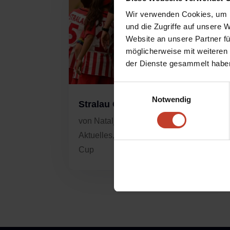
Wir verwenden Cookies, um I
und die Zugriffe auf unsere 
Website an unsere Partner fü
möglicherweise mit weiteren
der Dienste gesammelt habe
Einwilligungsauswahl
Notwendig
Stralau Cup 2023
von
Natalja Rau
|
Apr. 15, 2023
|
Aktuelles
,
Allgemein
,
Nachwuchs
,
Strala
Cup