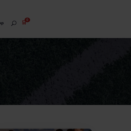
0
🛒
op