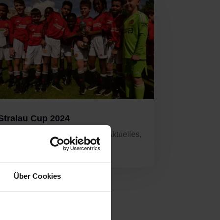
Stralau Cup 2024
von
Natalja Rau
|
Apr. 1, 2024
|
Aktuelles
,
Allgemein
,
Stralau Cup
Über Cookies