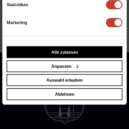
Aktuelles
|
Allgemein
Statistiken
←
Jonas Michelbrink unterschreibt Profivertrag
Marketing
Endlich Punkte gegen ein Topteam
→
Alle zulassen
Anpassen
Auswahl erlauben
Ablehnen