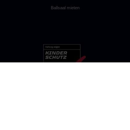
Ballsaal mieten
FSV BEROLINA STRALAU 1901 E.V.
Persiusstraße 7b, 10245 Berlin
Öffnungszeiten:
individuelle Terminvereinbarung