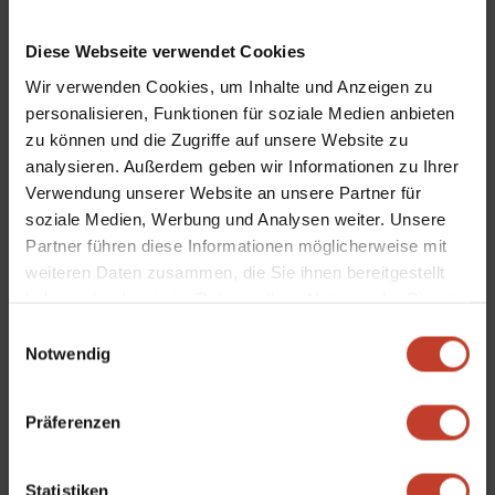
den Herrenbereich geändert.
Diese Webseite verwendet Cookies
Verantwortlich für die 1.Herren:
Detlef Schneider
Wir verwenden Cookies, um Inhalte und Anzeigen zu
Verantwortlich für die 2.Herren:
Rene Schwarze
personalisieren, Funktionen für soziale Medien anbieten
Dem scheidenen Trainer der 1.Herren Andreas Fineske
zu können und die Zugriffe auf unsere Website zu
danken wir auch auf diesem Weg für seine Arbeit und
analysieren. Außerdem geben wir Informationen zu Ihrer
Verwendung unserer Website an unsere Partner für
wünschen Ihm für die Zukunft alles Gute.
soziale Medien, Werbung und Analysen weiter. Unsere
Der 2.Herren Trainer Ronald Sikorski wird in der kommenden
Partner führen diese Informationen möglicherweise mit
Saison wieder im Nachwuchsbereich tätig sein. Auch Ihm gilt
weiteren Daten zusammen, die Sie ihnen bereitgestellt
unser Dank und wir wünschen Ihm weitere erfolgreiche Jahre
haben oder die sie im Rahmen Ihrer Nutzung der Dienste
in unserem Verein.
gesammelt haben.
Einwilligungsauswahl
Notwendig
Detlef Schneider
Rene Schwarze
Präferenzen
1. Herren
|
2. Herren
|
Allgemein
Statistiken