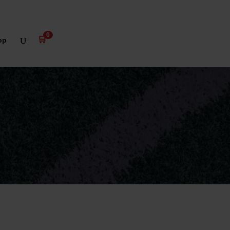
0
🛒
op