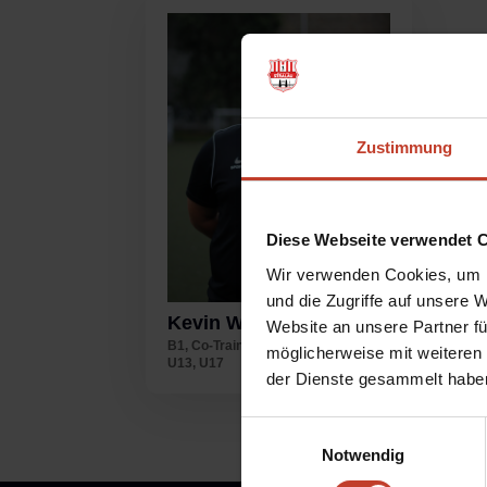
Zustimmung
Diese Webseite verwendet 
Wir verwenden Cookies, um I
und die Zugriffe auf unsere 
Kevin Will
Website an unsere Partner fü
B1
,
Co-Trainer*in
,
D4
,
Trainer*in
,
möglicherweise mit weiteren
U13
,
U17
der Dienste gesammelt habe
Einwilligungsauswahl
Notwendig