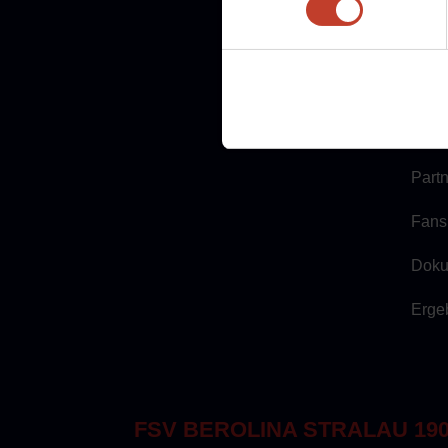
Freie
Mitg
Part
Fans
Doku
Erge
FSV BEROLINA STRALAU 1901