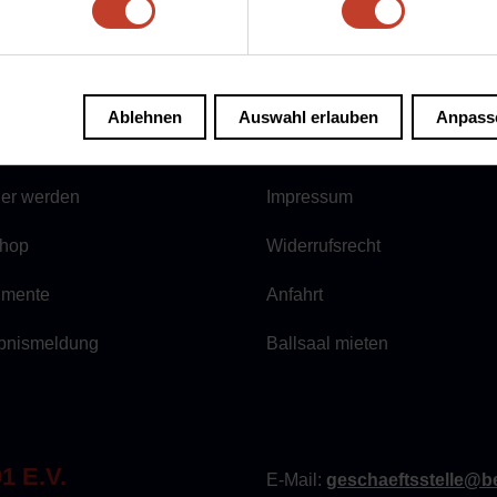
 Stellen
AGB
Ablehnen
Auswahl erlauben
Anpass
lied werden
Datenschutz
ner werden
Impressum
hop
Widerrufsrecht
mente
Anfahrt
bnismeldung
Ballsaal mieten
 E.V.
E-Mail:
geschaeftsstelle@be