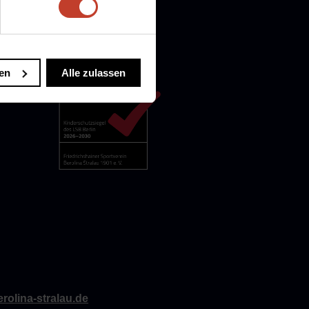
en
Alle zulassen
rolina-stralau.de