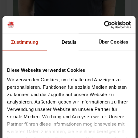
Ernst Hermann Rösch
Zustimmung
Details
Über Cookies
B1
,
Betreuer*in
,
U17
Diese Webseite verwendet Cookies
Wir verwenden Cookies, um Inhalte und Anzeigen zu
personalisieren, Funktionen für soziale Medien anbieten
zu können und die Zugriffe auf unsere Website zu
analysieren. Außerdem geben wir Informationen zu Ihrer
Verwendung unserer Website an unsere Partner für
soziale Medien, Werbung und Analysen weiter. Unsere
Partner führen diese Informationen möglicherweise mit
weiteren Daten zusammen, die Sie ihnen bereitgestellt