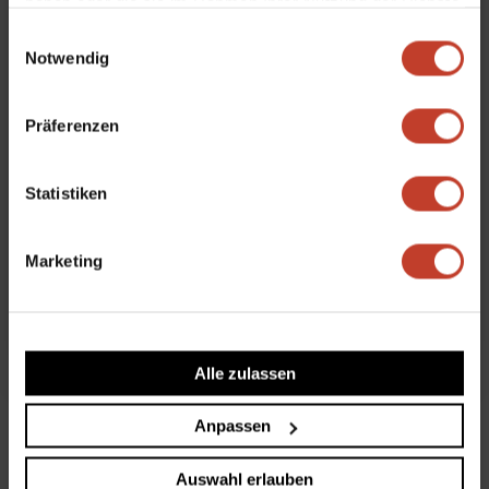
haben oder die sie im Rahmen Ihrer Nutzung der Dienste
gesammelt haben.
Einwilligungsauswahl
Notwendig
Präferenzen
Statistiken
Marketing
Jens Goldhagen
B1
,
Trainer*in
,
U17
Alle zulassen
Anpassen
Auswahl erlauben