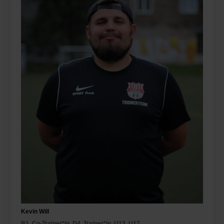
Kevin Will
B1
,
Co-Trainer*in
,
D4
,
Trainer*in
,
U13
,
U17