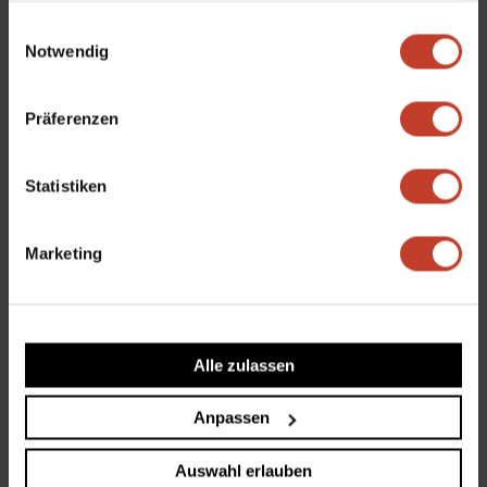
zu motivieren mit anzupacken, haben wir jeden Monat
gesammelt haben.
Einwilligungsauswahl
in unserem neuen Newsletter ein Format, wo wie
Notwendig
unsere Unterstützer*innen vorstellen möchten.
Den Anfang machen wir heute mit Michelle, die uns seit
Präferenzen
März 2024 bei den Themen Social Media und
Öffentlichkeitsarbeit unterstützt. Ein großes Danke an
Statistiken
Michelle und natürlich an alle weiteren
Unterstützer*innen. Ihr folgt dann in den nächsten
Marketing
Monaten.
Alle zulassen
Michelle, welchen Bezug hast du zu Stralau?
Anpassen
Ich bin aktive Spielerin der Frauenmannschaft und
Auswahl erlauben
seit 2020 Teil des Vereins.