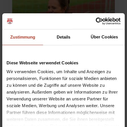
Zustimmung
Details
Über Cookies
Diese Webseite verwendet Cookies
Wir verwenden Cookies, um Inhalte und Anzeigen zu
personalisieren, Funktionen für soziale Medien anbieten
zu können und die Zugriffe auf unsere Website zu
Wir möchten unsere Erfolge gemeinsam mit euch Allen
analysieren. Außerdem geben wir Informationen zu Ihrer
Verwendung unserer Website an unsere Partner für
teilen. Und der größte Erfolg für uns ist, wenn ihr uns
soziale Medien, Werbung und Analysen weiter. Unsere
auf ehrenamtlicher Basis unterstützt. Das zeigt uns,
Partner führen diese Informationen möglicherweise mit
dass Stralau auch für euch etwas bedeutet. Um
weiteren Daten zusammen, die Sie ihnen bereitgestellt
Anerkennung zu zeigen und auch euch alle im Verein
haben oder die sie im Rahmen Ihrer Nutzung der Dienste