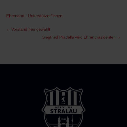
Ehrenamt
|
Unterstützer*innen
←
Vorstand neu gewählt
Siegfried Pradella wird Ehrenpräsidenten
→