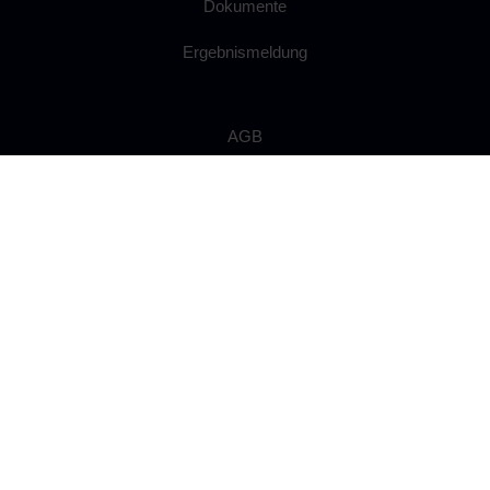
Dokumente
Ergebnismeldung
AGB
Datenschutz
Impressum
Widerrufsrecht
Anfahrt
Ballsaal mieten