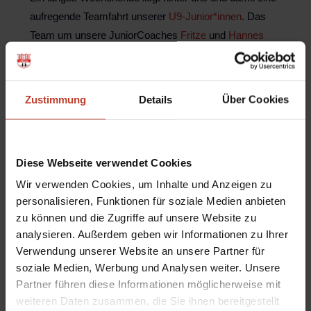
aufregende Teamfahrt unserer
U9-Junior*innen
. Das
Team um unsere JuniorCoaches
Fritze
und
Hannes
und das Trainer*innen-Team
Maren
und
Sven
hat sich
am Donnerstag auf den Weg nach Köln gemacht. Und
es stand einiges auf dem Programm der Mädchen und
Zustimmung
Details
Über Cookies
Jungen der F-Jugend.
Gleich zum Auftakt ging es direkt vom Bahnhof ins
RheinEnergieStadion, um dem DFB-Pokalfinale der
Diese Webseite verwendet Cookies
Frauen beizuwohnen. Der VfL Wolfsburg und das
Wir verwenden Cookies, um Inhalte und Anzeigen zu
Frauenteam des SC Freiburg standen sich gegenüber
personalisieren, Funktionen für soziale Medien anbieten
und boten sich bei bestem Wetter, toller Stimmung und
zu können und die Zugriffe auf unsere Website zu
ausverkaufter Kulisse ein spannendes, aber am Ende
analysieren. Außerdem geben wir Informationen zu Ihrer
Verwendung unserer Website an unsere Partner für
eindeutiges Spiel.
soziale Medien, Werbung und Analysen weiter. Unsere
Der Freitag begann dann mit etwas Fußball im
Partner führen diese Informationen möglicherweise mit
nahegelegenen Park, ehe es am Nachmittag dann
weiteren Daten zusammen, die Sie ihnen bereitgestellt