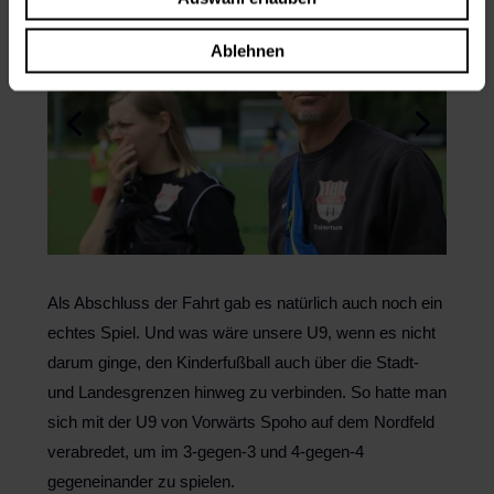
Ablehnen
Als Abschluss der Fahrt gab es natürlich auch noch ein
echtes Spiel. Und was wäre unsere U9, wenn es nicht
darum ginge, den Kinderfußball auch über die Stadt-
und Landesgrenzen hinweg zu verbinden. So hatte man
sich mit der U9 von Vorwärts Spoho auf dem Nordfeld
verabredet, um im 3-gegen-3 und 4-gegen-4
gegeneinander zu spielen.