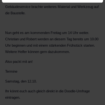
Wochen beseitigt. André von der Firma Dawid
Gebäudeservice brachte weiteres Material und Werkzeug auf
die Baustelle.
Nun geht es am kommenden Freitag um 14 Uhr weiter.
Christian und Robert werden an diesem Tag bereits um 10.00
Uhr beginnen und mit einem stärkenden Frühstück starten.
Weitere Helfer können gern dazukommen.
Also packt mit an!
Termine
Samstag, den 12.10.
Ihr könnt euch auch gleich direkt in die Doodle-Umfrage
eintragen.