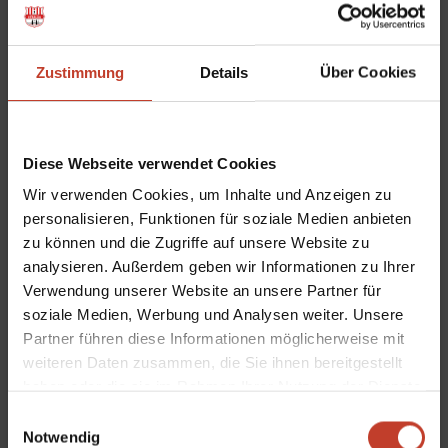
Christian haben die Plexiglas-Verkleidung eingebaut. Roman,
Heinz, Florian, Klaus und Robert haben die Vorbereitung des
Bodens für die Terrassenplatten abgeschlossen.
Zustimmung
Details
Über Cookies
Am Samstag, den 12.10.2019 waren noch einmal Christian
und Robert im Einsatz und haben die Verkleidung im hinteren
Bereich fertig angebracht.
Diese Webseite verwendet Cookies
Wir verwenden Cookies, um Inhalte und Anzeigen zu
personalisieren, Funktionen für soziale Medien anbieten
Im letzten Bauabschnitt müssen nun die Terrassenplatten
zu können und die Zugriffe auf unsere Website zu
analysieren. Außerdem geben wir Informationen zu Ihrer
verlegt werden. Da uns Pele krankheitsbedingt (auf diesem
Verwendung unserer Website an unsere Partner für
Wege „Gute Besserung“) dabei nicht unterstützen kann,
soziale Medien, Werbung und Analysen weiter. Unsere
suchen wir noch personelle Unterstützung welche uns auch
Partner führen diese Informationen möglicherweise mit
fachlich weiterhelfen können.
weiteren Daten zusammen, die Sie ihnen bereitgestellt
haben oder die sie im Rahmen Ihrer Nutzung der Dienste
Am Samstag geht es dann um 10 Uhr mit dem 30. Einsatz
gesammelt haben.
Einwilligungsauswahl
weiter, bei dem u.a. die ersten Kantensteine gesetzt werden.
Notwendig
Jörn, Christian und Robert haben bereits zugesagt und freuen