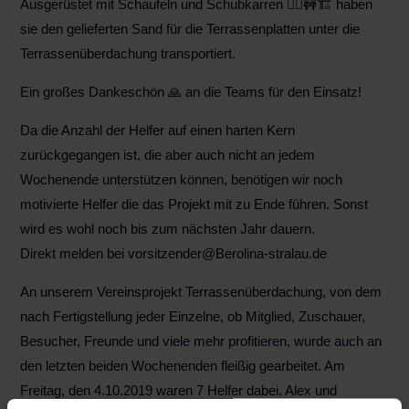
Ausgerüstet mit Schaufeln und Schubkarren 👷‍♂️🚧🏗 haben
sie den gelieferten Sand für die Terrassenplatten unter die
Terrassenüberdachung transportiert.
Ein großes Dankeschön 🙏 an die Teams für den Einsatz!
Da die Anzahl der Helfer auf einen harten Kern
zurückgegangen ist, die aber auch nicht an jedem
Wochenende unterstützen können, benötigen wir noch
motivierte Helfer die das Projekt mit zu Ende führen. Sonst
wird es wohl noch bis zum nächsten Jahr dauern.
Direkt melden bei vorsitzender@Berolina-stralau.de
An unserem Vereinsprojekt Terrassenüberdachung, von dem
nach Fertigstellung jeder Einzelne, ob Mitglied, Zuschauer,
Besucher, Freunde und viele mehr profitieren, wurde auch an
den letzten beiden Wochenenden fleißig gearbeitet. Am
Freitag, den 4.10.2019 waren 7 Helfer dabei. Alex und