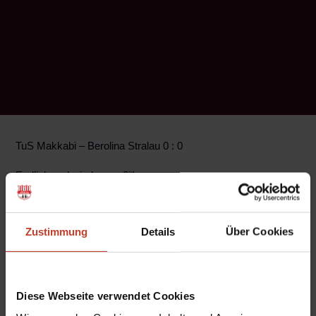
TuS Makkabi – Berolina Stralau 0 : 0
Endlich mal wieder zu „0“!
Auch in unserem 2. Berlinligaauswärtsspiel blieben wir
ungeschlagen und schafften es, kein Gegentor zu kassieren.
Zustimmung
Details
Über Cookies
In Anbetracht der Tatsache dass zwar 2 Spieler (Jackowski,
Pötting) aus dem 1. Spiel fehlten, dafür aber wieder Kleßny,
Weber, Brand und Jonach mitwirken konnten, ließ der Trainer
Diese Webseite verwendet Cookies
im normalen 4:2:3:1 System spielen. In den ersten 20 Minuten