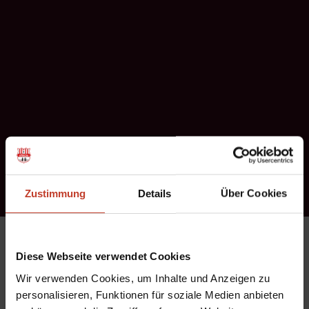
Zustimmung
Details
Über Cookies
Drei Punkte bei Füchse Berlin Reinickendorf e. V. – Abteilung
Diese Webseite verwendet Cookies
Fußball, jede Menge Aufmerksamkeit in den Spielberichten
Wir verwenden Cookies, um Inhalte und Anzeigen zu
bei FuPa Berlin, Fußball-Woche und SPREEKICK.TV, tolle
personalisieren, Funktionen für soziale Medien anbieten
Fotos von Bloody Hell Magazine – achja, und einen Ball gab