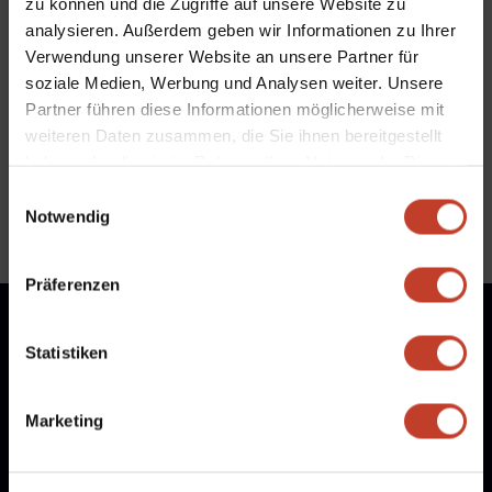
zu können und die Zugriffe auf unsere Website zu
es auch. Danke, Berliner Fußball-Verband e. V.
analysieren. Außerdem geben wir Informationen zu Ihrer
Verwendung unserer Website an unsere Partner für
soziale Medien, Werbung und Analysen weiter. Unsere
Partner führen diese Informationen möglicherweise mit
Allgemein
weiteren Daten zusammen, die Sie ihnen bereitgestellt
haben oder die sie im Rahmen Ihrer Nutzung der Dienste
←
Pokalauslosung Jugend
1.Herren weiter ungeschlagen
→
gesammelt haben.
Einwilligungsauswahl
Notwendig
Präferenzen
Statistiken
Marketing