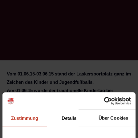
Vom 01.06.15-03.06.15 stand der Laskersportplatz ganz im
Zeichen des Kinder und Jugendfußballs.
Am 01.06.15 wurde der traditionelle Kindertag bei
Berolina Stralau gefeiert.
Wie schon bei
Weihnachtssingen meinte der Wettergott es leider nicht
gut mit uns. Bei Dauerregen fanden trotzdem erstaunlich
Zustimmung
Details
Über Cookies
viele Kinder den Weg zu uns Die gute Vorbereitung der
Veranstaltung machte sich bezahlt so dass trotz des