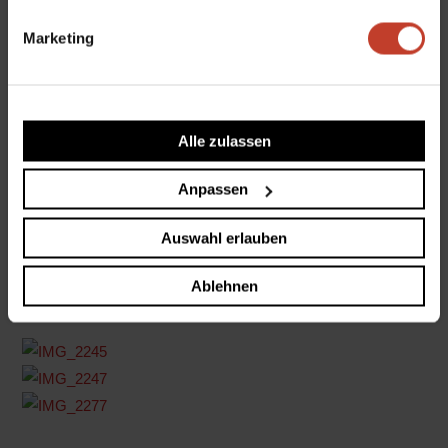
Am 03.06.15 konnten die kleinsten Kicker beim 4
Marketing
Ostkreuzcup für Kitas und Grundschulen Ihr
Können
unter Beweis stellen. Auch hier gab es mit 9
teilnehmenden Kita und Schulen einen Teilnehmerrekord
zu vermelden.
Alle zulassen
Die vielen mitgereisten Fans und Eltern gaben den
Anpassen
ganzen einen würdigen Rahmen. Strahlende Kinderaugen
viele Tore und am Ende einen verdienten Sieger. Die
Auswahl erlauben
Schule an der Victoriastadt
konnte am Ende freudestrahlend den Pokal entgegen
Ablehnen
nehmen.