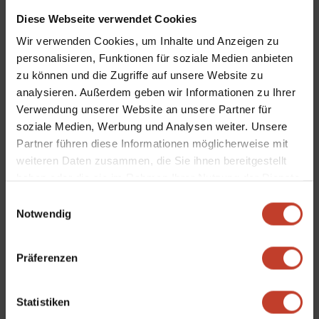
Wetters alle Anwesenden viel Spaß hatten.
Diese Webseite verwendet Cookies
Wir verwenden Cookies, um Inhalte und Anzeigen zu
personalisieren, Funktionen für soziale Medien anbieten
zu können und die Zugriffe auf unsere Website zu
Am 02.06.15 wurde nun schon zum 4 x der Ostkreuzcup
analysieren. Außerdem geben wir Informationen zu Ihrer
für Grundschulen ausgerichtet. Mit 12 teilnehmenden
Verwendung unserer Website an unsere Partner für
Mannschaften konnten wir in diesen Jahr ein
soziale Medien, Werbung und Analysen weiter. Unsere
Rekordstarterfeld vorweisen.
Partner führen diese Informationen möglicherweise mit
weiteren Daten zusammen, die Sie ihnen bereitgestellt
Spannende Spiele, viele Tore und strahlenden
haben oder die sie im Rahmen Ihrer Nutzung der Dienste
Sonnenschein gab es zu bestaunen. Am Ende setzte
gesammelt haben.
Einwilligungsauswahl
sich in einem spannenden Finale die Thalia Grundschule
Notwendig
aus Stralau durch und konnte den Siegerpokal
entgegennehmen.
Präferenzen
Statistiken