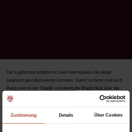
Der Ligabetrieb endete mit zwei Heimspielen, die beide
siegreich gestaltet werden konnten. Damit sicherte man sich
Rang zwei in der Tabelle und damit die Möglichkeit über die
Relegation in die Kreisklasse A aufzusteigen. Aber der Reihe
nach: vorletzten Sonntag wurde Fortuna Biesdorf III mit 6:4
bezwungen.
Zustimmung
Details
Über Cookies
Stralau spielte mit: Köppe – Schukat, Friese (80. S. Bjeske),