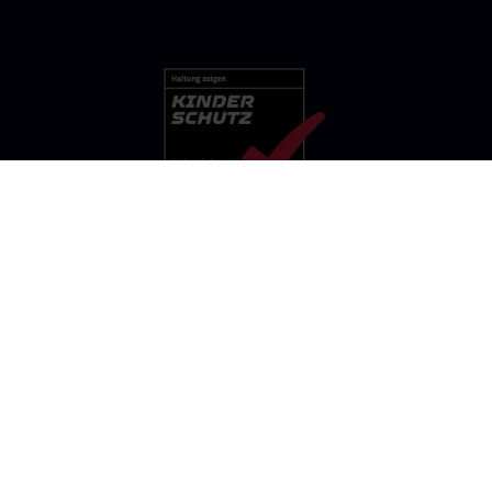
FSV BEROLINA STRALAU 1901 E.V.
Persiusstraße 7b, 10245 Berlin
Öffnungszeiten:
individuelle Terminvereinbarung
E-Mail:
geschaeftsstelle@berolina-stralau.de