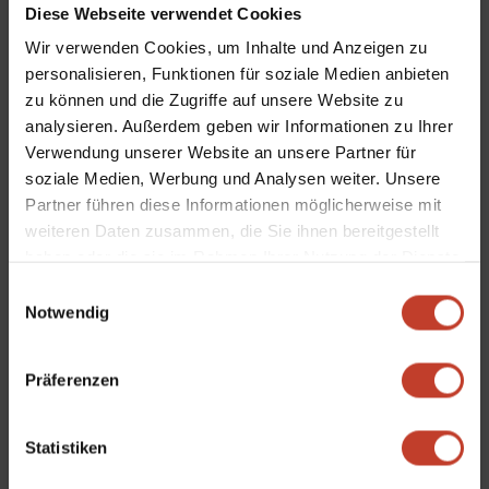
Diese Webseite verwendet Cookies
Sie von Vorstand und Trainern. Bei wiederum guten
Wir verwenden Cookies, um Inhalte und Anzeigen zu
Bedingungen wurde fleißig trainiert und Vorstand und Trainer
personalisieren, Funktionen für soziale Medien anbieten
berieten über die weitere erfolgreiche Zusammenarbeit zum
zu können und die Zugriffe auf unsere Website zu
Wohle des Vereins.
analysieren. Außerdem geben wir Informationen zu Ihrer
Verwendung unserer Website an unsere Partner für
soziale Medien, Werbung und Analysen weiter. Unsere
Partner führen diese Informationen möglicherweise mit
weiteren Daten zusammen, die Sie ihnen bereitgestellt
haben oder die sie im Rahmen Ihrer Nutzung der Dienste
gesammelt haben.
Einwilligungsauswahl
Notwendig
1. Herren
|
Allgemein
Präferenzen
←
Hochzeitsglückwünsche
Saison wird verlängert
→
Statistiken