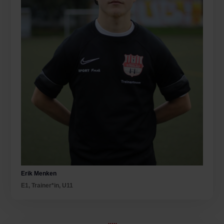
Erik Menken
E1
,
Trainer*in
,
U11