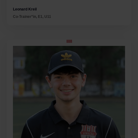
Leonard Kreil
Co-Trainer*in
,
E1
,
U11