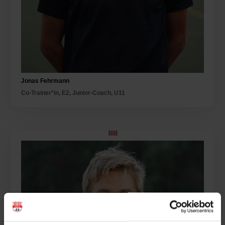
Jonas Fehrmann
Co-Trainer*in
,
E2
,
Junior-Coach
,
U11