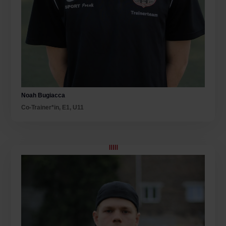
Noah Bugiacca
Co-Trainer*in
,
E1
,
U11