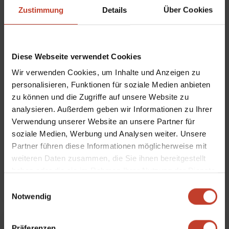
Zustimmung
Details
Über Cookies
Diese Webseite verwendet Cookies
Wir verwenden Cookies, um Inhalte und Anzeigen zu
personalisieren, Funktionen für soziale Medien anbieten
zu können und die Zugriffe auf unsere Website zu
analysieren. Außerdem geben wir Informationen zu Ihrer
Verwendung unserer Website an unsere Partner für
soziale Medien, Werbung und Analysen weiter. Unsere
Partner führen diese Informationen möglicherweise mit
weiteren Daten zusammen, die Sie ihnen bereitgestellt
Finley Püschel
haben oder die sie im Rahmen Ihrer Nutzung der Dienste
E4
,
F-Kinder
,
FSJ
,
G-Kinder
,
U11
,
U7
gesammelt haben.
Einwilligungsauswahl
Notwendig
Präferenzen