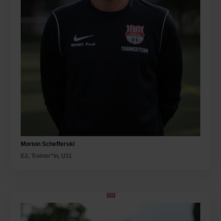
Morton Schefferski
E2
,
Trainer*in
,
U11