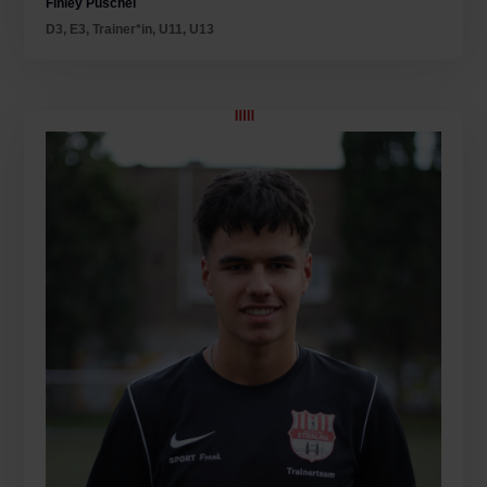
Finley Püschel
D3
,
E3
,
Trainer*in
,
U11
,
U13