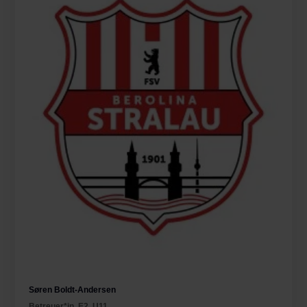
Søren Boldt-Andersen
Betreuer*in
,
E2
,
U11