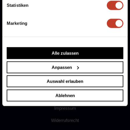
Freie Stellen
Statistiken
Mitglied werden
Marketing
Partner werden
Fanshop
Dokumente
Alle zulassen
Ergebnismeldung
Anpassen
Auswahl erlauben
AGB
Ablehnen
Datenschutz
Impressum
Widerrufsrecht