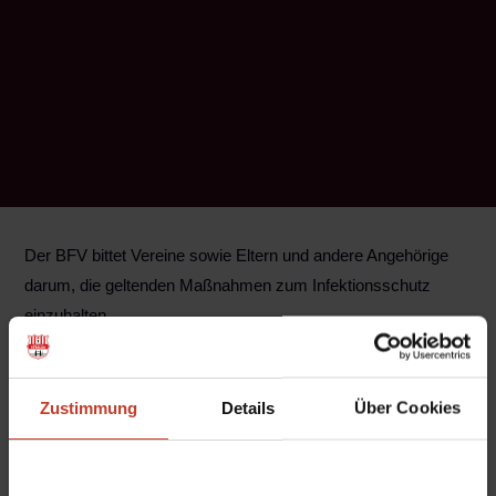
Der BFV bittet Vereine sowie Eltern und andere Angehörige
darum, die geltenden Maßnahmen zum Infektionsschutz
einzuhalten.
Aus aktuellem Anlass weist der Berliner Fußball-Verband
darauf hin, dass im Trainingsbetrieb für Kinder bis zwölf
Zustimmung
Details
Über Cookies
Jahre, der dank einer Ausnahmegenehmigung weiterhin
stattfinden darf, keine Zuschauenden gestattet sind. Laut der
geänderten Infektionsschutzverordnung des Berliner Senats,