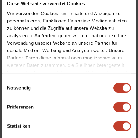
Diese Webseite verwendet Cookies
die zum 2. November 2020 in Kraft getreten ist, sind „soziale
Kontakte zu anderen Menschen außerhalb des eigenen
Wir verwenden Cookies, um Inhalte und Anzeigen zu
personalisieren, Funktionen für soziale Medien anbieten
Haushaltes auf das absolut nötige Minimum zu reduzieren“ .
zu können und die Zugriffe auf unsere Website zu
Ansammlungen von Zuschauenden sowohl auf als auch vor
analysieren. Außerdem geben wir Informationen zu Ihrer
bzw. im Umfeld einer Sportanlage müssen daher
Verwendung unserer Website an unsere Partner für
unterbleiben.
soziale Medien, Werbung und Analysen weiter. Unsere
Partner führen diese Informationen möglicherweise mit
Der BFV ist sich bewusst, dass gerade im betroffenen
weiteren Daten zusammen, die Sie ihnen bereitgestellt
Bereich des Jugendfußballs bis zwölf Jahre viele Eltern,
haben oder die sie im Rahmen Ihrer Nutzung der Dienste
Großeltern oder andere Familienangehörige ihre Kinder,
gesammelt haben.
Einwilligungsauswahl
Enkelkinder bzw. Verwandten zum Training bringen und auch
Notwendig
wieder abholen. Dass die Zeit zwischen Trainingsbeginn und -
ende überbrückt werden muss und viele den Kindern
Präferenzen
währenddessen gerne beim Fußballspielen zuschauen
würden ist völlig verständlich und wäre unter normalen
Umständen auch unproblematisch.
Statistiken