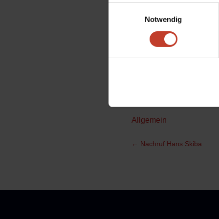
Einwilligungsauswahl
Ihr habt alles geg
Notwendig
Allgemein
←
Nachruf Hans Skiba