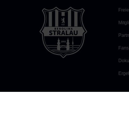
Freie
Mitg
Part
Fans
Doku
Erge
FSV BEROLINA STRALAU 1901
Persiusstraße 7b, 10245 Berlin