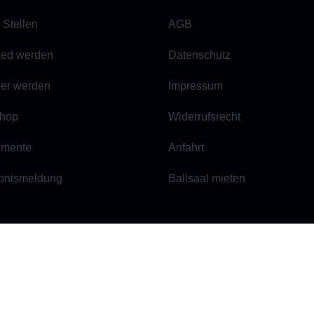
 Stellen
AGB
lied werden
Datenschutz
ner werden
Impressum
hop
Widerrufsrecht
mente
Anfahrt
bnismeldung
Ballsaal mieten
 E.V.
E-Mail:
geschaeftsstelle@be
Tel.:
030 / 29 66 42 84