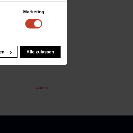
aal bald über einen
Marketing
en
Alle zulassen
Danke
→