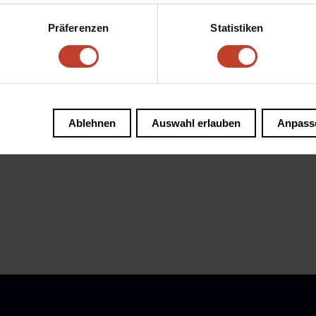
eben und dadurch freut
sich unter anderem
unser Bero Balls
Präferenzen
Statistiken
schönen Kickertisch.
Einen großen Dank an alle fleißigen Scheinesammler.
„Wir sind Stralau“
Ablehnen
Auswahl erlauben
Anpass