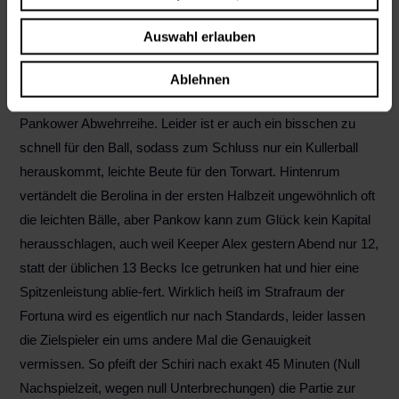
ausgeglichen.
Stralau versucht sich immer wieder über längere Ballstafetten
Auswahl erlauben
ins Spiel zu arbeiten und kommt in der Folge auch zu ersten
Abschlüssen. Nach einer schnellen Umschaltaktion im
Ablehnen
Mittelfeld wird Ley geschickt und ist zu schnell für die
Pankower Abwehrreihe. Leider ist er auch ein bisschen zu
schnell für den Ball, sodass zum Schluss nur ein Kullerball
herauskommt, leichte Beute für den Torwart. Hintenrum
vertändelt die Berolina in der ersten Halbzeit ungewöhnlich oft
die leichten Bälle, aber Pankow kann zum Glück kein Kapital
herausschlagen, auch weil Keeper Alex gestern Abend nur 12,
statt der üblichen 13 Becks Ice getrunken hat und hier eine
Spitzenleistung ablie-fert. Wirklich heiß im Strafraum der
Fortuna wird es eigentlich nur nach Standards, leider lassen
die Zielspieler ein ums andere Mal die Genauigkeit
vermissen. So pfeift der Schiri nach exakt 45 Minuten (Null
Nachspielzeit, wegen null Unterbrechungen) die Partie zur