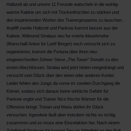
Halbzeit ab und unsere 11 Freunde watscheln in die wohlig-
warme Kabine um sich mit Trockenfrüchten zu stärken und
den inspirierenden Worten des Trainergespanns zu lauschen.
Anpfiff zweite Halbzeit und Pankow kommt besser aus der
Kabine. Während Stralaus neu for-mierte Abwehrreihe
(Marschall/ Anton für Loef/ Berger) noch versucht sich zu
organisieren, kommt die Fortuna über ihren neu-
eingewechselten Zehner Steve „The Tower“ Donath zu den
ersten Abschlüssen. Stralau wird jetzt hinten reingedrängt und
versucht sein Glück über den einen oder anderen Konter.
Leider fehlen den Jungs da vorne im zweiten Durchgang die
Körner, sodass sich daraus keine wirkliche Gefahr für
Pankow ergibt und Trainer Nico frische Männer für die
Offensive bringt: Tristan und Manu dürfen ihr Glück
versuchen. Irgendwie läuft aber trotzdem nichts so richtig
zusammen und so muss eine Einzelaktion her. Nach einem
Zufallsball Stralauer Art kommt Taro im Mittelfeld an den Ball