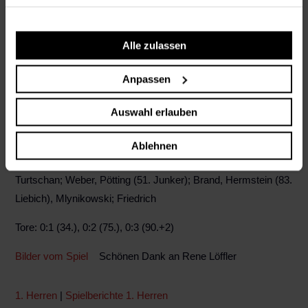
hatte kein Foul gesehen!) plötzlich stehen und diesen
Blackout nutzten die Spartaner zum 0:2. Kurz vor Ultimo hatte
der sehr engagiert spielende Mlynikowski die Chance zur
Alle zulassen
Flanke, aber stattdessen landete sein Kurzpass beim Gegner
und dessen Konter wurde zum 0:3 vollendet.
Anpassen
In diesem Spiel hat sich bewahrheitet – in dieser Liga ist viel
Auswahl erlauben
möglich: man kann gegen jeden Gegner verlieren, aber man
ist auch gegen Spitzenmannschaften nicht chancenlos!
Ablehnen
Aufstellung: Poßnien; Jonach, Orbay (76. Schmidt), Beer,
Turtschan; Weber, Pötting (51. Junker); Brand, Hermstein (83.
Liebich), Mlynikowski; Friedrich
Tore: 0:1 (34.), 0:2 (75.), 0:3 (90.+2)
Bilder vom Spiel
Schönen Dank an Rene Löffler
1. Herren
|
Spielberichte 1. Herren