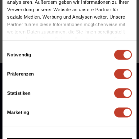
analysieren. Außerdem geben wir Informationen zu Ihrer
Aktuelles
Verwendung unserer Website an unsere Partner für
soziale Medien, Werbung und Analysen weiter. Unsere
←
Gütesiegel
Partner führen diese Informationen möglicherweise mit
Berliner U12 Auswahl der Juniorinnen holt Bronze in der Halle
weiteren Daten zusammen, die Sie ihnen bereitgestellt
→
haben oder die sie im Rahmen Ihrer Nutzung der Dienste
gesammelt haben.
Einwilligungsauswahl
Notwendig
Präferenzen
Statistiken
Marketing