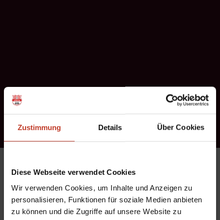
Zustimmung
Details
Über Cookies
Unter
Veranstaltungen
findet Ihr die Jahresplanung für das
Diese Webseite verwendet Cookies
Jahr 2018 mit allen bisher bekannten relevanten
Wir verwenden Cookies, um Inhalte und Anzeigen zu
Vereinsveranstaltungen. Um rege Teilnahme wird gebeten.
personalisieren, Funktionen für soziale Medien anbieten
zu können und die Zugriffe auf unsere Website zu