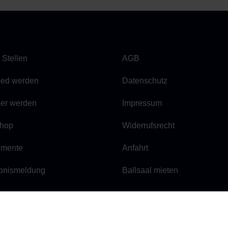
 Stellen
AGB
lied werden
Datenschutz
ner werden
Impressum
hop
Widerrufsrecht
mente
Anfahrt
bnismeldung
Ballsaal mieten