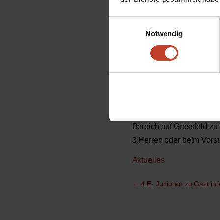
mit etwas Verspätung st
Jahren der Abstinenz,sch
Einwilligungsauswahl
einiger Protagonisten,hie
Notwendig
den eigenen Reihen (Die
man beim Vorstand auf o
sieht sich gut aufgestel
zum grössten Teil seit d
´hain vier Derbys vor der
Sollte jemand den Anspor
Bereich auf Grossfeld zu
3.Herren oder beim Vorst
Aktuelles
←
4.E- Junioren zu Gast in