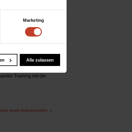
 neue Saison…. nach
ank der Hartnäckigkeit
r aber auch Spieler aus
Marketing
Team um Kapitän Lingott
 Erfolge und kennt sich
an mit SFC und Medizin F
e Kontrahenten trift.
en
Alle zulassen
 Stralau Farben im Ü32
samen Training mit der
tsatz sowie Aufwärmshirts
→