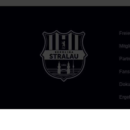
Freie
Mitg
Part
Fans
Doku
Erge