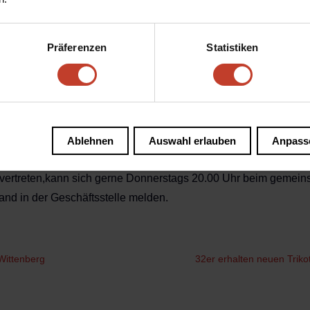
artet die neu gegründete Ü32 Grossfeld am 4.September in die
ließt sich die Lücke zwischen Herrenbereich und 40er wieder,d
rbei sei insbesondere der Trainer der 1.Herren Detlef Schneide
Präferenzen
Statistiken
nelt,Weber,Bornemann)genannt.Trotz einiger Bedenken, stiess
ffene Ohren und leitete gemeinsam eine neue Epoche ein.Das 
lt,der Kern der Mannschaft feierte über Jahre hinweg gemeinsame
er Jugend.Die Mannschaft startet in der Bezirksliga 1 Abt.,wo m
 Brust hat sowie mit K.Oberspree und Adlershofer BC auf zwei alt
Ablehnen
Auswahl erlauben
Anpass
n-Ergeiz(und das Alter mindestens 32!) haben die rot-weissen
 vertreten,kann sich gerne Donnerstags 20.00 Uhr beim gemein
and in der Geschäftsstelle melden.
 Wittenberg
32er erhalten neuen Triko