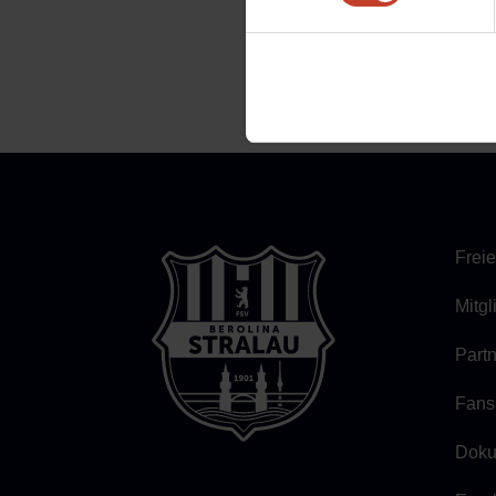
←
Newsletter
Freie
Mitg
Part
Fans
Doku