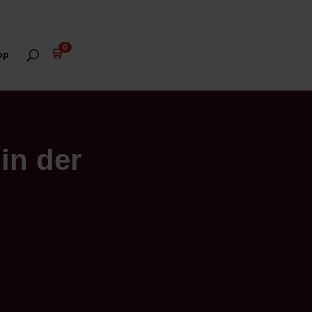
0
🛒
op
in der