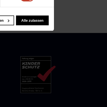
fahrt Jugend nach Blossin
→
en
Alle zulassen