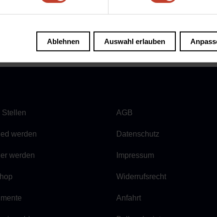
Trainer
Ablehnen
Auswahl erlauben
Anpass
 Stellen
AGB
lied werden
Datenschutz
ner werden
Impressum
hop
Widerrufsrecht
mente
Anfahrt