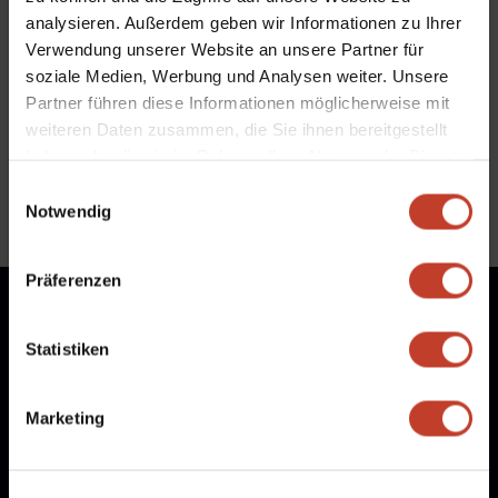
sowie das alle Deine Wünsche in Erfüllung gehen.
analysieren. Außerdem geben wir Informationen zu Ihrer
Verwendung unserer Website an unsere Partner für
soziale Medien, Werbung und Analysen weiter. Unsere
Allgemein
Partner führen diese Informationen möglicherweise mit
weiteren Daten zusammen, die Sie ihnen bereitgestellt
←
1.G-Junioren gewinnt Friedrichshain/Kreuzberg Cup
haben oder die sie im Rahmen Ihrer Nutzung der Dienste
Ostkreuzcup und Kindertag
→
gesammelt haben.
Einwilligungsauswahl
Notwendig
Präferenzen
Statistiken
Marketing