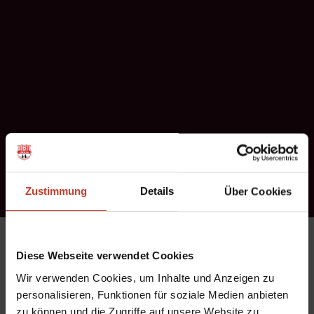
Zustimmung
Details
Über Cookies
Der Vorstand des FSV Berolina Stralau wünscht Günter
Diese Webseite verwendet Cookies
Prescher alles Gute zum
Wir verwenden Cookies, um Inhalte und Anzeigen zu
70 .Geburtstag. Vor allem wünschen wir Dir natürlich
personalisieren, Funktionen für soziale Medien anbieten
weiterhin beste Gesundheit,
zu können und die Zugriffe auf unsere Website zu