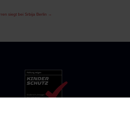
ren siegt bei Srbija Berlin
→