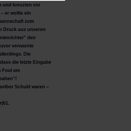
 und kreuzten vor
– er wollte ein
mmannschaft zum
ür Druck aus unseren
nienrichter“ den
 zuvor verwarnte
llerdings. Die
dass die letzte Eingabe
n Foul am
 sahen“!
h selber Schuld waren –
r(61.