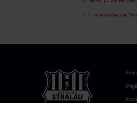
1. Herren
|
Spielberichte 
←
1.Herren fordert den Tabe
Freie
Mitg
Part
Fans
Doku