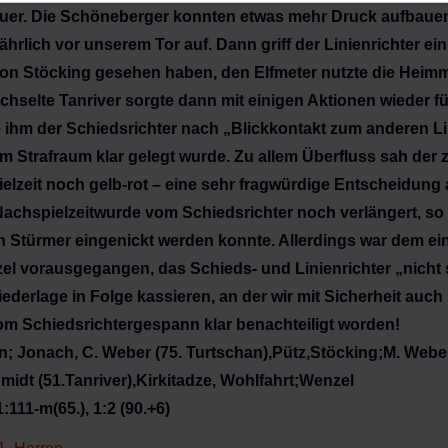
uer. Die Schöneberger konnten etwas mehr Druck aufbauen
hrlich vor unserem Tor auf. Dann griff der Linienrichter ein 
von Stöcking gesehen haben, den Elfmeter nutzte die Hei
chselte Tanriver sorgte dann mit einigen Aktionen wieder f
e ihm der Schiedsrichter nach „Blickkontakt zum anderen Li
r im Strafraum klar gelegt wurde. Zu allem Überfluss sah der
elzeit noch gelb-rot – eine sehr fragwürdige Entscheidung a
achspielzeitwurde vom Schiedsrichter noch verlängert, so 
Stürmer eingenickt werden konnte. Allerdings war dem ei
l vorausgegangen, das Schieds- und Linienrichter „nicht
iederlage in Folge kassieren, an der wir mit Sicherheit auc
vom Schiedsrichtergespann klar benachteiligt worden!
n; Jonach, C. Weber (75. Turtschan),Pütz,Stöcking;M. Webe
idt (51.Tanriver),Kirkitadze, Wohlfahrt;Wenzel
:111-m(65.), 1:2 (90.+6)