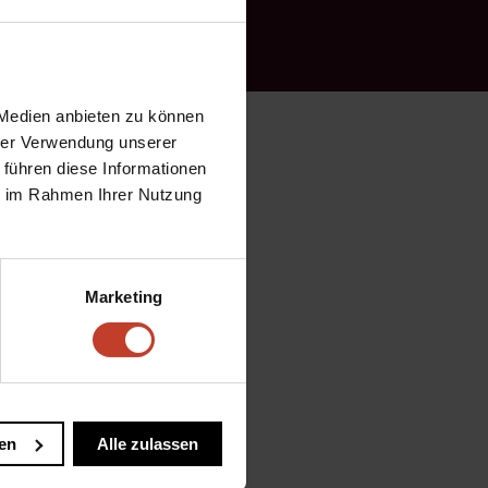
 Medien anbieten zu können
hrer Verwendung unserer
 führen diese Informationen
ie im Rahmen Ihrer Nutzung
lauer gegen die
Ausfalls von Friedrich
er kamen in der 1.
Marketing
istehende Spieler
svolle Aktionen:
 Finalpass leider
en
Alle zulassen
e von der Grundlinie
ann wurden unsere