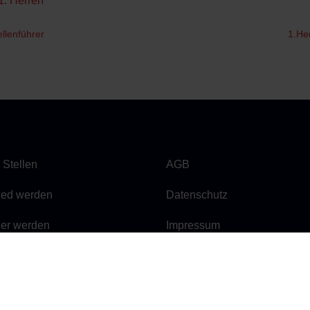
1. Herren
llenführer
1.Her
 Stellen
AGB
lied werden
Datenschutz
ner werden
Impressum
hop
Widerrufsrecht
mente
Anfahrt