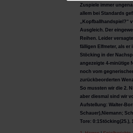
Zuspiele immer ungena
allem bei Standards gefä
„Kopfballhandspiel?“ 
Ausgleich. Der eingewe
Reihen. Leider versagt
fälligen Elfmeter, als e
Stöcking in der Nachspi
angezeigte 4-minütige N
noch vom gegnerischen 
zurückbeorderten Wenze
So mussten wir die 2. N
aber diesmal sind wir 
Aufstellung: Walter-Bor
Schauer),Niemann; Schm
Tore: 0:1Stöcking(25.), 1