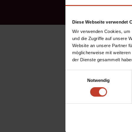
Diese Webseite verwendet 
Wir verwenden Cookies, um I
1. FC Schöneberg – Berol
und die Zugriffe auf unsere 
Website an unsere Partner fü
Unnötige Niederlage!
möglicherweise mit weiteren
der Dienste gesammelt habe
Nach dem trotz Niederla
Überraschungsmannschaf
Einwilligungsauswahl
(fehlt mit Bänderverlet
Notwendig
Halbzeit nur zu einer e
verfehlte aus Nahdistan
Wohlfahrt knapp am Tor v
schlecht – doch Stöckin
Auch die 2. Halbzeit be
aber seinen Mitspieler