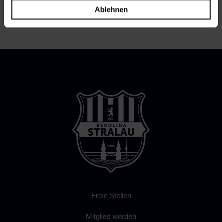
←
Der Berg ruft.....
Trainersuche
→
Ablehnen
Freie Stellen
Mitglied werden