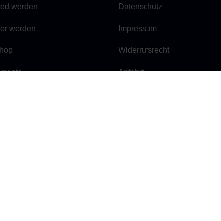
lied werden
Datenschutz
ner werden
Impressum
hop
Widerrufsrecht
mente
Anfahrt
bnismeldung
Ballsaal mieten
 E.V.
E-Mail:
geschaeftsstelle@be
Tel.:
030 / 29 66 42 84
barung