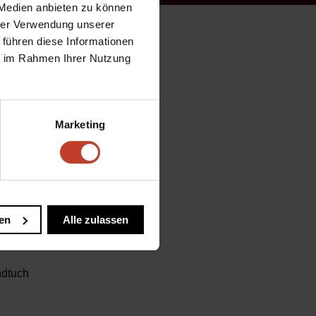
 Medien anbieten zu können
hrer Verwendung unserer
Autofanschal und zum
 führen diese Informationen
ie im Rahmen Ihrer Nutzung
Marketing
en
Alle zulassen
dtuch