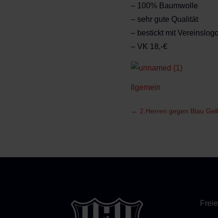
– 100% Baumwolle
– sehr gute Qualität
– bestickt mit Vereinslog
– VK 18,-€
llgemein
←
2.Herren gegen Blau Gel
Freie