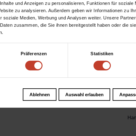
nhalte und Anzeigen zu personalisieren, Funktionen für soziale
Website zu analysieren. Außerdem geben wir Informationen zu I
ue Artikel im Angebot unseres Fanshops. Zum einen einen 
r soziale Medien, Werbung und Analysen weiter. Unsere Partner
uch. Beide sind am Kiosk erhältlich.
 Daten zusammen, die Sie ihnen bereitgestellt haben oder die s
n.
gnäpfen zur Anbringung an die Scheibe
Präferenzen
Statistiken
ina Stralau
our
n
Ablehnen
Auswahl erlauben
Anpass
Han