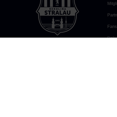
Mitg
Part
Fans
Doku
Erge
FSV BEROLINA STRALAU 1901
Persiusstraße 7b, 10245 Berlin
Öffnungszeiten:
individuelle Terminverein