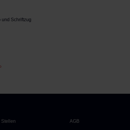
o und Schriftzug
b
 Stellen
AGB