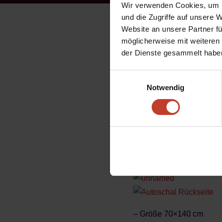
Wir verwenden Cookies, um I
und die Zugriffe auf unsere 
Ab sofort gibt es 2 ne
Website an unsere Partner fü
anderen ein Hand/Badet
möglicherweise mit weiteren
der Dienste gesammelt habe
Auto-Fanschal
– Größe 9×45 cm
Einwilligungsauswahl
– mit Fransen und 2 Sau
Notwendig
– beidseitig bedruckt
– Vorderseite: FSV Berol
– Rückseite: Stralau on T
– wahlweise anzubringe
– VK 9,-€
– Größe 70×140 cm