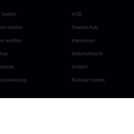
 Stellen
AGB
lied werden
Datenschutz
ner werden
Impressum
hop
Widerrufsrecht
mente
Anfahrt
bnismeldung
Ballsaal mieten
 E.V.
E-Mail:
geschaeftsstelle@be
Tel.:
030 / 29 66 42 84