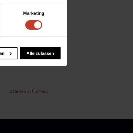
DR Rekordmeister BFC
Marketing
lin ist um 14:00 Uhr.
en
Alle zulassen
2.Herren in Frohnau
→