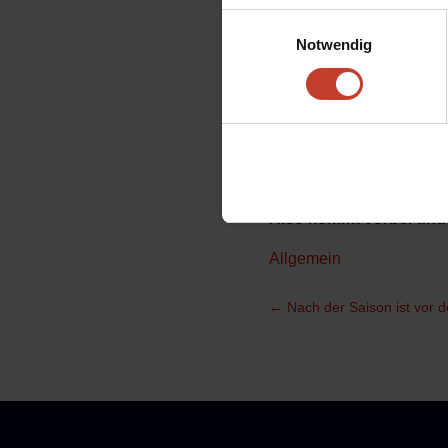
Einwilligungsauswahl
Am Samstag den 06.09.2
Notwendig
Dynamo. Anstoss im Sp
Der Veranstalter hat uns
Erwachsene: 8.-€
Es gibt keine Ermäßigun
Also kommt vorbei und 
Allgemein
←
Nach der Saison ist vor d