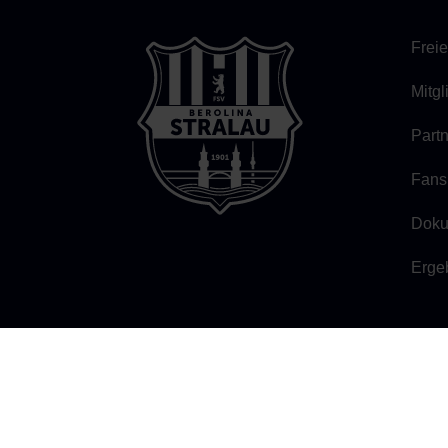
Freie
Mitg
Part
Fans
Doku
Erge
FSV BEROLINA STRALAU 1901
Persiusstraße 7b, 10245 Berlin