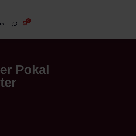
0
🛒
op
ner Pokal
ter