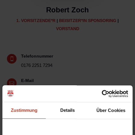
Robert Zoch
1. VORSITZENDE*R
|
BEISITZER*IN SPONSORING
|
VORSTAND
Telefonnummer

0176 2251 7294
E-Mail

vorsitzender@berolina-stralau.de
Weitere Infos
p
Zustimmung
Details
Über Cookies