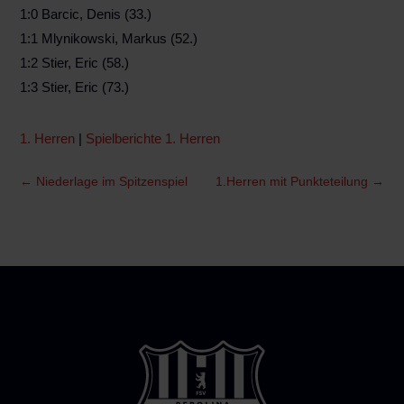
1:0 Barcic, Denis (33.)
1:1 Mlynikowski, Markus (52.)
1:2 Stier, Eric (58.)
1:3 Stier, Eric (73.)
1. Herren
|
Spielberichte 1. Herren
←
Niederlage im Spitzenspiel
1.Herren mit Punkteteilung
→