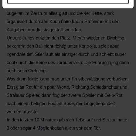
kaum einer zwingenden Aktion. Hermstein und Jonach
bügelten im Zentrum alles glatt und die 4er Kette, stark
organisiert durch Jan Koch hatte kaum Probleme mit den
Aufgaben, vor die sie gestellt wur-den.
Unsere Jungs nutzten den Platz. Meyer wieder im Dribbling,
bekommt den Ball nicht richtig unter Kontrolle, spielt aber
irgendwie tief. Stier läuft als einziger durch und schiebt super
cool durch die Beine des Torhüters ein. Die Führung ging dann
auch so in Ordnung.
Was dann folgte kann man unter Frustbewältigung verbuchen.
Erst glatt Rot für ein paar Worte, Richtung Schiedsrichter und
Stralauer Spieler, dann flog der zweite Spieler mit Gelb-Rot
nach einem heftigen Foul an Bode, der lange behandelt
werden musste.
In den letzten 10 Minuten gab sich TeBe auf und Stralau hatte
3 oder sogar 4 Möglichkeiten allein vor dem Tor.