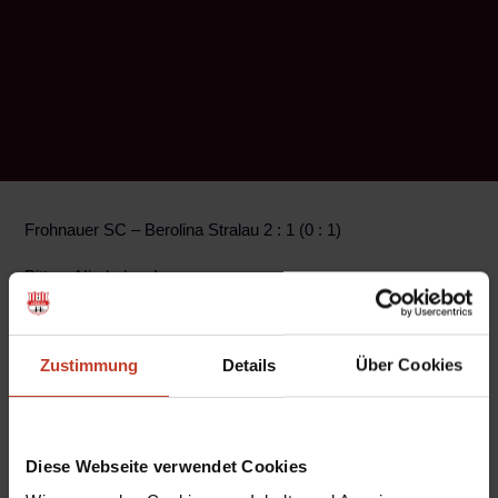
Frohnauer SC – Berolina Stralau 2 : 1 (0 : 1)
Bittere Niederlage!
Nach 2 aufeinanderfolgenden deutlichen Niederlagen wollten
wir es diesmal unbedingt besser machen. Das gelang leider
Zustimmung
Details
Über Cookies
nur in der 1. Halbzeit. Mit unserer kleinen taktischen Variante
und einigen Umstellungen (Busse fehlte verletzt) fiel den
Hausherren anfangs Richtung Torgefahr nicht viel ein. Meist
Diese Webseite verwendet Cookies
wurden lange Bälle in den Strafraum geschlagen oder man