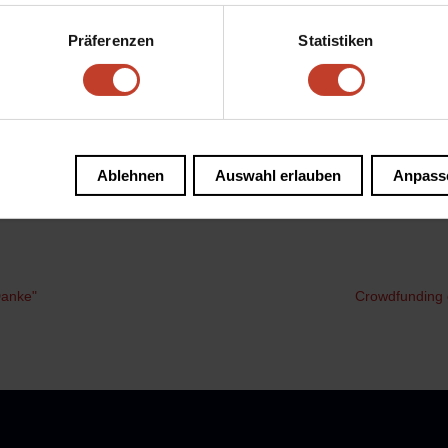
hat man sich endlich die langersehnte Tabellenführung erobert
Hinrundenbeginn absolut fokussiert und spielerisch auf einem gu
Präferenzen
Statistiken
eine taktisch sehr disziplinierte und geschlossene Mannschaft
r,durch einen Kopfballtreffer von Altmeister Hildebrandt vom Pl
-0 Sieg auf der Metro,waren Passqualität,Laufwege sowohl Zw
r Weg scheint geebnet und man hat es weiterhin in der eigenen
Ablehnen
Auswahl erlauben
Anpass
de zu realisieren. Dank des qualitativ großen Kaders und der L
an im zweiten Jahr nach Gründung zu Recht in der Spitzengruppe
Danke"
Crowdfunding g