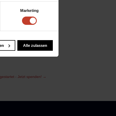
. Das Team um Kapitän
ten Niveau. Die Senioren
Marketing
sleistung und gingen am
atz.Auch im letzten
eikampfquote,eines
 Hand, das angestrebte
en
Alle zulassen
eistungssteigerung
 mit.
estartet - Jetzt spenden!
→