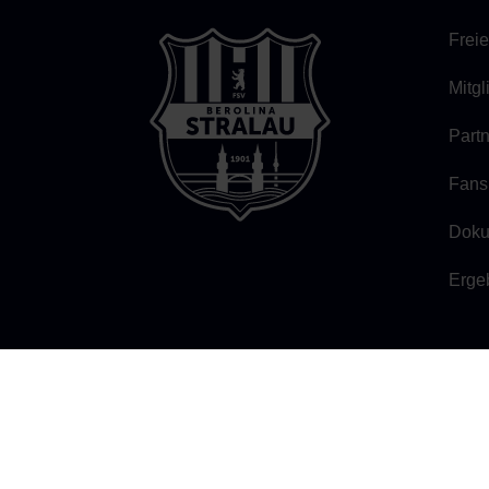
Freie
Mitg
Part
Fans
Doku
Erge
FSV BEROLINA STRALAU 1901
Persiusstraße 7b, 10245 Berlin