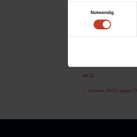
Medizin Friedrichshain, 
Einwilligungsauswahl
Lingott zeigte sich mit 
Notwendig
zeigten gerade im Derby 
Ende als verdienter Siege
Spiel,beim souveränen 3
Spitzenreiters würdig.De
Ziel Aufstieg auch am En
einiger Akteure,spielt m
AK32
←
Senioen (AK32) sagen "