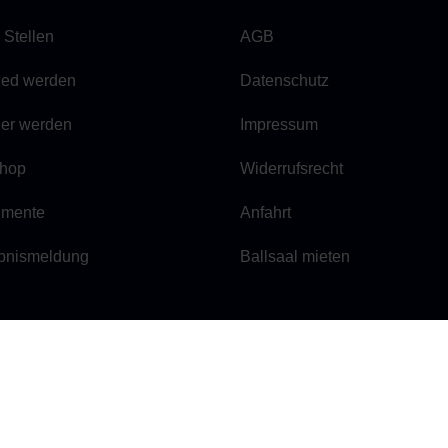
 Stellen
AGB
lied werden
Datenschutz
ner werden
Impressum
hop
Widerrufsrecht
mente
Anfahrt
bnismeldung
Ballsaal mieten
 E.V.
E-Mail:
geschaeftsstelle@be
Tel.:
030 / 29 66 42 84