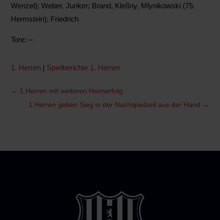
Wenzel); Weber, Junker; Brand, Kleßny, Mlynikowski (75.
Hermstein); Friedrich
Tore: –
1. Herren
|
Spielberichte 1. Herren
←
1.Herren mit weiteren Heimerfolg
1.Herren geben Sieg in der Nachspielzeit aus der Hand
→