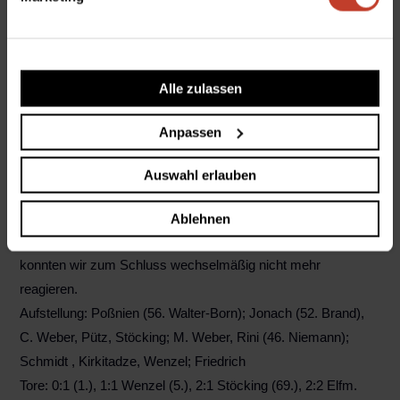
markieren, da unsere Angriffsbemühungen teilweise kläglich
scheiterten. Und wenn man nicht selber trifft, wird man
meistens noch bestraft. So war es auch diesmal. Ein unnötig
Alle zulassen
verursachter Freistoß von C. Weber führte zu einem ebenso
unnötig verursachten Elfmeter (Handspiel von Schmidt in der
Anpassen
Abwehrmauer), den die Sterne zum Ausgleich nutzen
konnten.
Auswahl erlauben
Der Trainer hatte zwar zur Halbzeit mit Niemann einen Spieler
gebracht, der noch einmal frischen Wind brachte, aber durch
Ablehnen
die Verletzung von Poßnien (Zusammenprall mit Stöcking!),
konnten wir zum Schluss wechselmäßig nicht mehr
reagieren.
Aufstellung: Poßnien (56. Walter-Born); Jonach (52. Brand),
C. Weber, Pütz, Stöcking; M. Weber, Rini (46. Niemann);
Schmidt , Kirkitadze, Wenzel; Friedrich
Tore: 0:1 (1.), 1:1 Wenzel (5.), 2:1 Stöcking (69.), 2:2 Elfm.