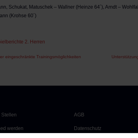
n, Schukat, Matuschek – Wallner (Heinze 64´), Arndt – Wohlfah
ann (Krohse 60´)
ielberichte 2. Herren
er eingeschränkte Trainingsmöglichkeiten
Unterstützun
 Stellen
AGB
lied werden
Datenschutz