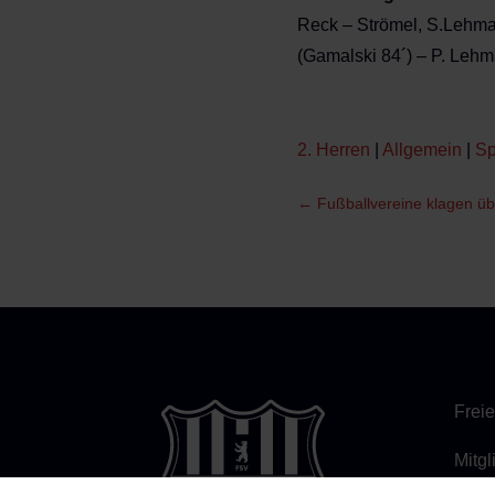
Reck – Strömel, S.Lehman
(Gamalski 84´) – P. Lehm
2. Herren
|
Allgemein
|
Sp
←
Fußballvereine klagen üb
Freie
Mitg