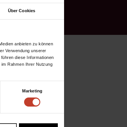
Über Cookies
 Medien anbieten zu können
ngelassenen Punkte in
hrer Verwendung unserer
gte sich, wie auch schon
 führen diese Informationen
hrt, der sich Samstag aus
ie im Rahmen Ihrer Nutzung
 keinen Zweifel daran wer
Marketing
 der zweiten Reihe,
h einem Freistoß aus dem
ndt 29´ und Strömel 35´
nd belohnte.