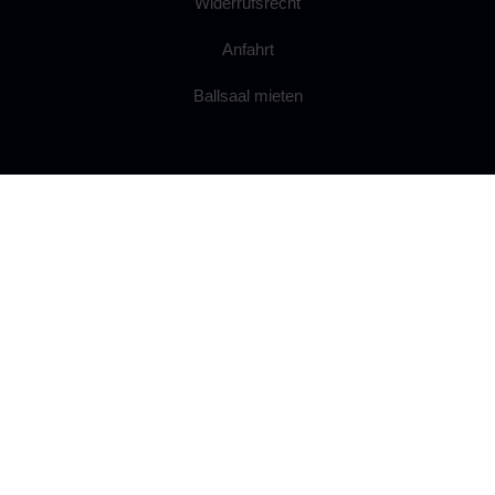
Widerrufsrecht
Anfahrt
Ballsaal mieten
FSV BEROLINA STRALAU 1901 E.V.