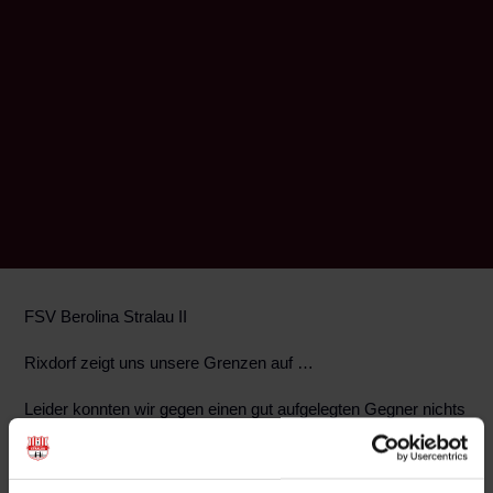
FSV Berolina Stralau II
Rixdorf zeigt uns unsere Grenzen auf …
Leider konnten wir gegen einen gut aufgelegten Gegner nichts
ausrichten und verloren die Partie verdient aber etwas zu
hoch mit 4 : 1 Toren.
Die Angreifer um den Torschützen vom