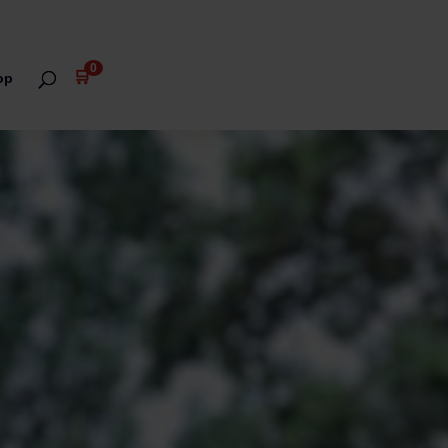
0
🛒
op