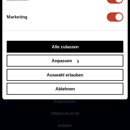
Mitglied werden
Marketing
Partner werden
Fanshop
Dokumente
Alle zulassen
Ergebnismeldung
Anpassen
Auswahl erlauben
AGB
Ablehnen
Datenschutz
Impressum
Widerrufsrecht
Anfahrt