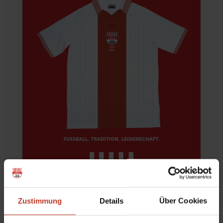
Jubiläumstrikot
Zustimmung
Details
Über Cookies
von
Natalja Rau
|
Mai 12, 2026
|