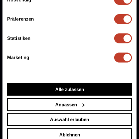
Präferenzen
Statistiken
Marketing
Freie Stellen
Mitglied werden
Alle zulassen
Partner werden
Anpassen
Fanshop
Dokumente
Auswahl erlauben
Ergebnismeldung
Ablehnen