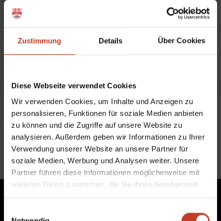
Junioren (D1)
Zustimmung
Details
Über Cookies
1.D-Spendenturnier „Ärzte ohne Grenzen“ wird zum
vollen Erfolg
von
Robert Zoch
|
Apr. 28, 2014
|
Nachwuchs-
Diese Webseite verwendet Cookies
Teams
,
U13-Junioren (D1)
Wir verwenden Cookies, um Inhalte und Anzeigen zu
personalisieren, Funktionen für soziale Medien anbieten
zu können und die Zugriffe auf unsere Website zu
Nächste Einträge »
analysieren. Außerdem geben wir Informationen zu Ihrer
Verwendung unserer Website an unsere Partner für
soziale Medien, Werbung und Analysen weiter. Unsere
Partner führen diese Informationen möglicherweise mit
weiteren Daten zusammen, die Sie ihnen bereitgestellt
haben oder die sie im Rahmen Ihrer Nutzung der Dienste
gesammelt haben.
Einwilligungsauswahl
Notwendig